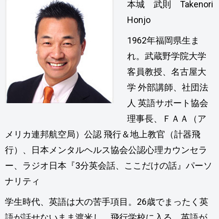
本城 武則 Takenori
Honjo
1962年福岡県生ま
れ。武蔵野学院大学
客員教授、名古屋大
学 外部講師、社団法
人 英語サポート協会
理事長、ＦＡＡ（ア
メリカ連邦航空局）公認 飛行＆地上教官（計器飛
行）、日本メンタルヘルス協会公認心理カウンセラ
ー、ラジオ日本『3分英会話、ここだけの話』パーソ
ナリティ
学生時代、英語は大の苦手項目。26歳でまったく英
語が話せないまま渡米し、飛行学校に入る。英語が