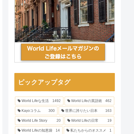
ピックアップタグ
World Lifeな生活
1492
World Lifeの英語術
462
Kayoコラム
300
世界に誇りたい日本
163
World Life Story
20
World Lifeの日常
19
World Lifeの知恵袋
14
私たちからのオススメ
1