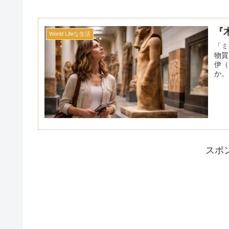
『
World Lifeな生活
「ミ
物質
伊（
か。
スポ