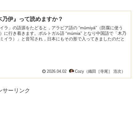
木乃伊』って読めますか？
イラ」の語源をたどると，アラビア語の “mūmiyā”（防腐に使う
）に行き着きます。ポルトガル語 “múmia” となり中国語で「木乃
ミイラ）」と音写され，日本にもその形で入ってきましたのだと
2026.04.02
Cozy（織田［寺尾］ 浩次）
ンサーリンク