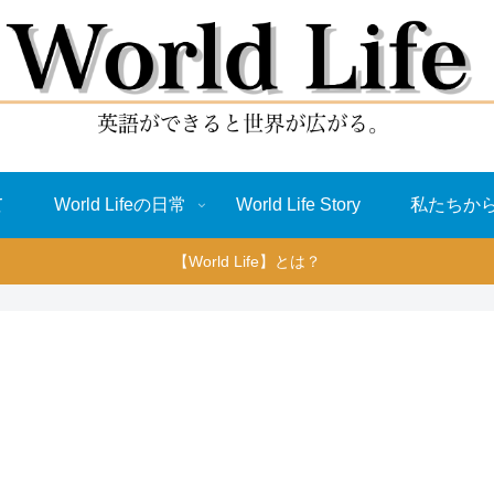
て
World Lifeの日常
World Life Story
私たちか
【World Life】とは？