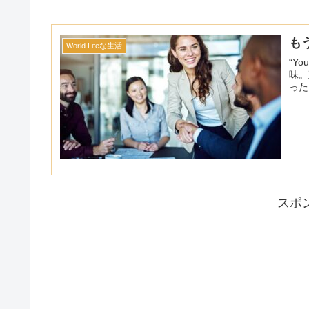
も
World Lifeな生活
“Y
味。
った
スポ