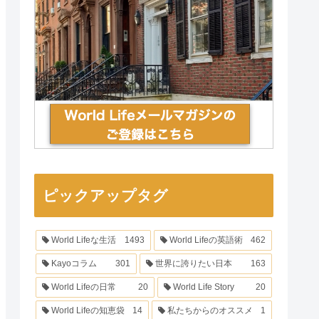
ピックアップタグ
World Lifeな生活
1493
World Lifeの英語術
462
Kayoコラム
301
世界に誇りたい日本
163
World Lifeの日常
20
World Life Story
20
World Lifeの知恵袋
14
私たちからのオススメ
1