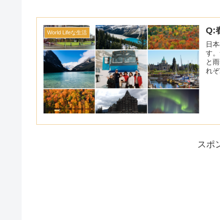
Q
World Lifeな生活
日本
す。
と雨
れぞ
国
スポ