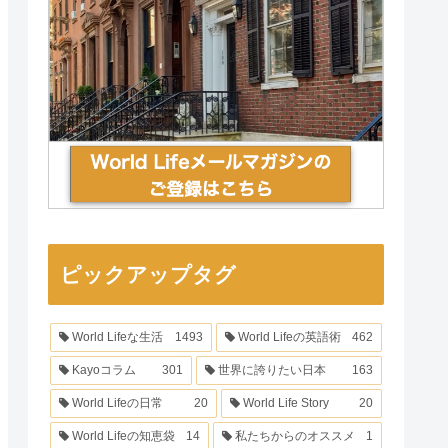
ピックアップタグ
World Lifeな生活
1493
World Lifeの英語術
462
Kayoコラム
301
世界に誇りたい日本
163
World Lifeの日常
20
World Life Story
20
World Lifeの知恵袋
14
私たちからのオススメ
1