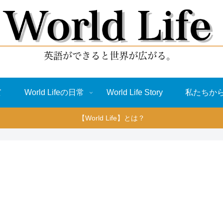
て
World Lifeの日常
World Life Story
私たちか
【World Life】とは？