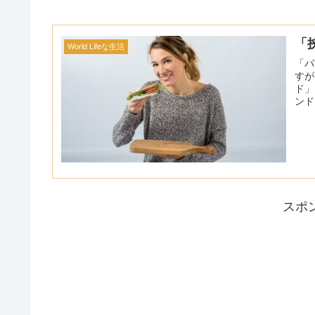
「
World Lifeな生活
「パ
すが
ド」
ンド
スポ