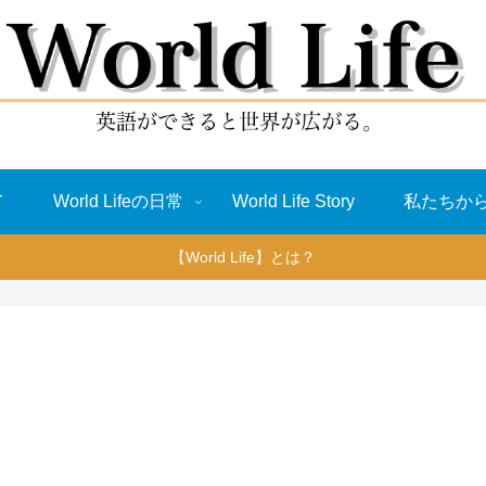
て
World Lifeの日常
World Life Story
私たちか
【World Life】とは？