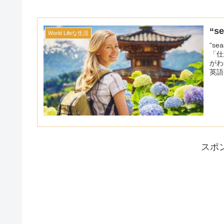
“
World Lifeな生活
“s
「仕
がわ
英語
スポ