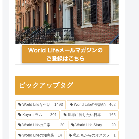
ピックアップタグ
World Lifeな生活
1493
World Lifeの英語術
462
Kayoコラム
301
世界に誇りたい日本
163
World Lifeの日常
20
World Life Story
20
World Lifeの知恵袋
14
私たちからのオススメ
1