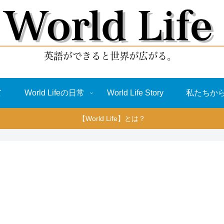
て
World Lifeの日常
World Life Story
私たちか
【World Life】とは？