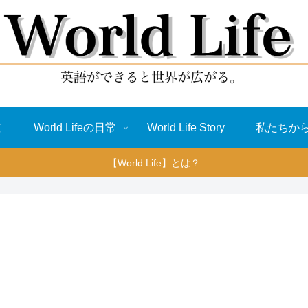
て
World Lifeの日常
World Life Story
私たちか
【World Life】とは？