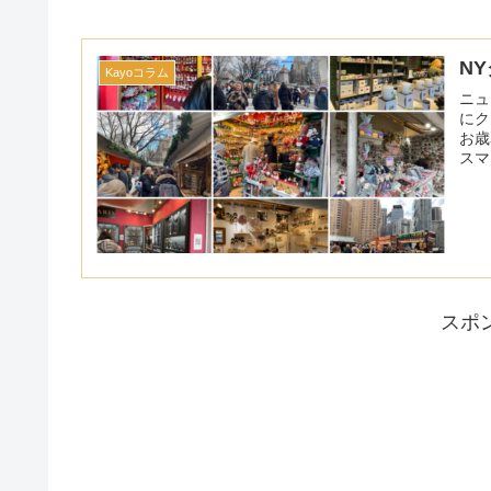
N
Kayoコラム
ニュ
にク
お歳
スマ
スポ