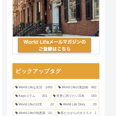
ピックアップタグ
World Lifeな生活
1493
World Lifeの英語術
462
Kayoコラム
301
世界に誇りたい日本
163
World Lifeの日常
20
World Life Story
20
World Lifeの知恵袋
14
私たちからのオススメ
1