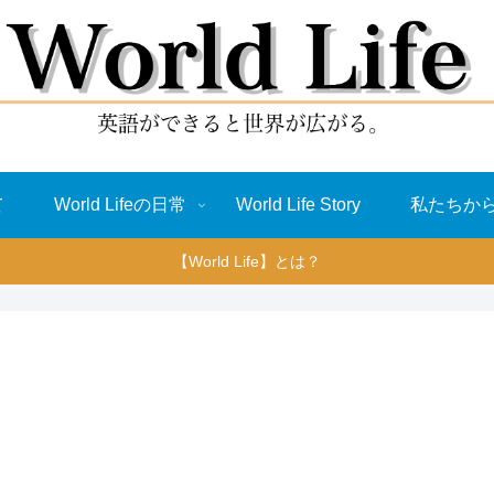
て
World Lifeの日常
World Life Story
私たちか
【World Life】とは？