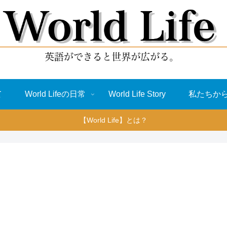
て
World Lifeの日常
World Life Story
私たちか
【World Life】とは？