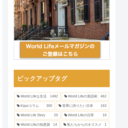
ピックアップタグ
World Lifeな生活
1492
World Lifeの英語術
462
Kayoコラム
300
世界に誇りたい日本
163
World Life Story
20
World Lifeの日常
19
World Lifeの知恵袋
14
私たちからのオススメ
1