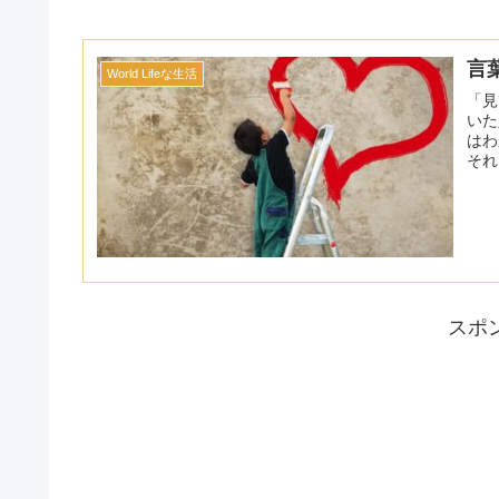
言
World Lifeな生活
「見
いた
はわ
それ
スポ