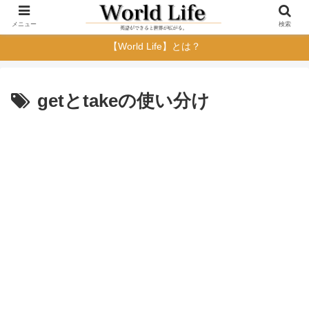
メニュー
検索
【World Life】とは？
getとtakeの使い分け