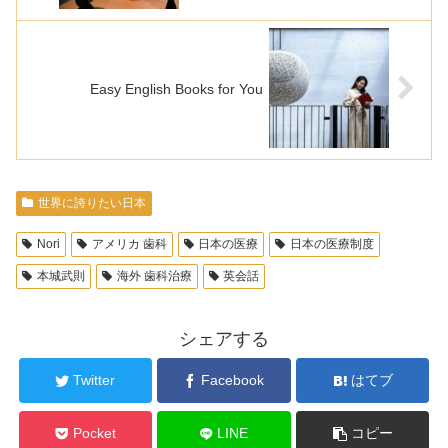
Easy English Books for You
世界に誇りたい日本
Nori
アメリカ 歯科
日本の医療
日本の医療制度
本城武則
海外 歯科治療
英会話
シェアする
Twitter
Facebook
はてブ
Pocket
LINE
コピー