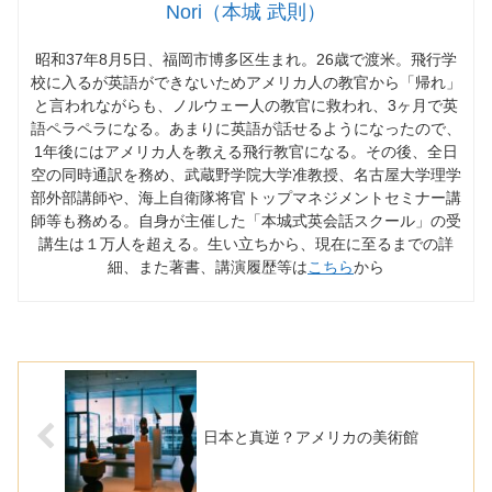
Nori（本城 武則）
昭和37年8月5日、福岡市博多区生まれ。26歳で渡米。飛行学
校に入るが英語ができないためアメリカ人の教官から「帰れ」
と言われながらも、ノルウェー人の教官に救われ、3ヶ月で英
語ペラペラになる。あまりに英語が話せるようになったので、
1年後にはアメリカ人を教える飛行教官になる。その後、全日
空の同時通訳を務め、武蔵野学院大学准教授、名古屋大学理学
部外部講師や、海上自衛隊将官トップマネジメントセミナー講
師等も務める。自身が主催した「本城式英会話スクール」の受
講生は１万人を超える。生い立ちから、現在に至るまでの詳
細、また著書、講演履歴等は
こちら
から
日本と真逆？アメリカの美術館