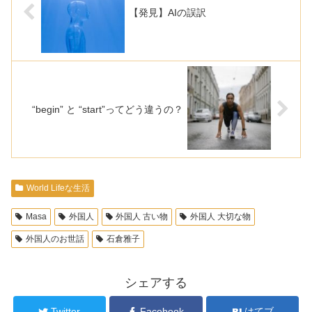
【発見】AIの誤訳
“begin” と “start”ってどう違うの？
World Lifeな生活
Masa
外国人
外国人 古い物
外国人 大切な物
外国人のお世話
石倉雅子
シェアする
Twitter
Facebook
はてブ