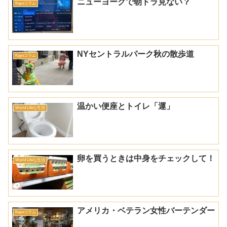
ニューヨークで朝ドラ見ない？
Kayoコラム
NYセントラルパーク秋の散歩道
Kayoコラム
温かい便座とトイレ「運」
World Lifeな生活
卵を買うときは中身をチェックして！
World Lifeな生活
アメリカ・ベテラン女性バーテンダー
Kayoコラム