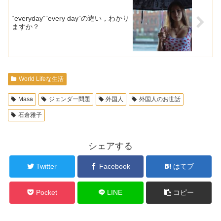
“everyday””every day”の違い，わかり
ますか？
World Lifeな生活
Masa
ジェンダー問題
外国人
外国人のお世話
石倉雅子
シェアする
Twitter
Facebook
はてブ
Pocket
LINE
コピー