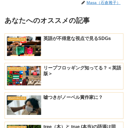
Masa（石倉雅子）
あなたへのオススメの記事
英語が不得意な視点で見るSDGs
World Lifeな生活
リープフロッギング知ってる？＜英語
World Lifeな生活
版＞
嘘つきがノーベル賞作家に？
World Lifeな生活
tree（木）と true (本当)の語源は同
World Lifeな生活