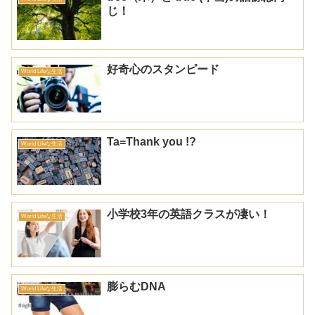
じ！
好奇心のスタンピード
World Lifeな生活
Ta=Thank you !?
World Lifeな生活
小学校3年の英語クラスが凄い！
World Lifeな生活
膨らむDNA
World Lifeな生活