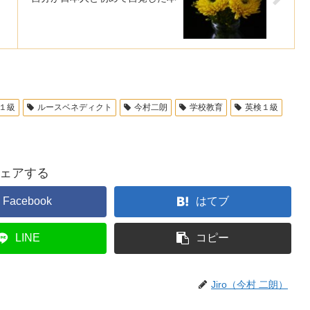
１級
ルースベネディクト
今村二朗
学校教育
英検１級
ェアする
Facebook
はてブ
LINE
コピー
Jiro（今村 二朗）