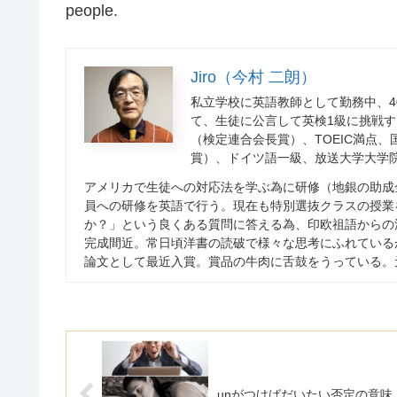
people.
Jiro（今村 二朗）
私立学校に英語教師として勤務中、
4
て、生徒に公言して英検
1
級に挑戦す
（検定連合会長賞）、
TOEIC
満点、
賞）、ドイツ語一級、放送大学大学
アメリカで生徒への対応法を学ぶ為に研修（地銀の助成
員への研修を英語で行う。現在も特別選抜クラスの授業
か？」という良くある質問に答える為、印欧祖語からの
完成間近。常日頃洋書の読破で様々な思考にふれている
論文として最近入賞。賞品の牛肉に舌鼓をうっている。
unがつけばだいたい否定の意味