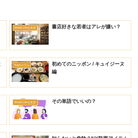
書店好きな若者はアレが嫌い？
World Lifeな生活
と
初めてのニッポン / キュイジーヌ
Kayoコラム
編
その単語でいいの？
World Lifeな生活