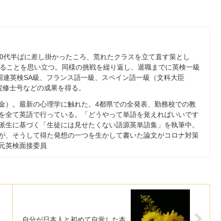
0
代半ばに差し掛かったころ、荒れたクラスを立て直す策とし
ることを思い立つ。同様の挑戦を繰り返し、退職までに英検一級
国連英検
SA
級、フランス語一級、スペイン語一級（文科大臣
院修士号などの成果を得る。
金）。最新の心理学に触れた。
4
都県での全発表、勤務校での教
を全て英語で行っている。「どうやって単語を覚えればいいです
派生に基づく「生徒には見せたくない語源英単語集」を執筆中。
が、そうして得た発想の一つを生かして書いた論文がコロナ対策
元英検面接委員
自分が日本人と初めて自覚した本