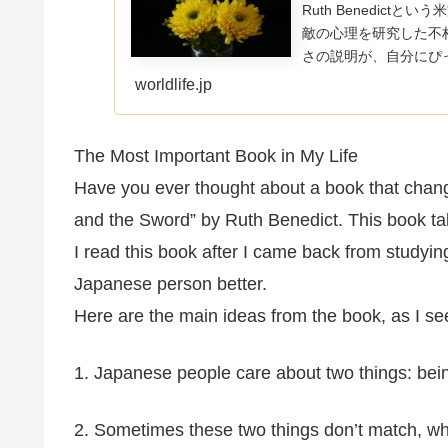
Ruth Benedic
敵の心理を研究した不
さの説明が、自分にぴ
う気が
worldlife.jp
The Most Important Book in My Life
Have you ever thought about a book that chan
and the Sword” by Ruth Benedict. This book ta
I read this book after I came back from studyi
Japanese person better.
Here are the main ideas from the book, as I se
1. Japanese people care about two things: bein
2. Sometimes these two things don’t match, wh