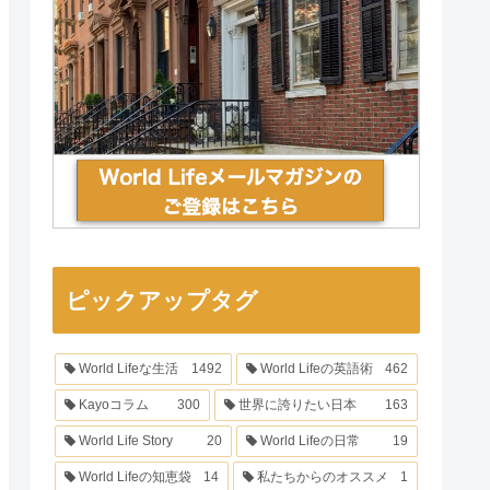
ピックアップタグ
World Lifeな生活
1492
World Lifeの英語術
462
Kayoコラム
300
世界に誇りたい日本
163
World Life Story
20
World Lifeの日常
19
World Lifeの知恵袋
14
私たちからのオススメ
1