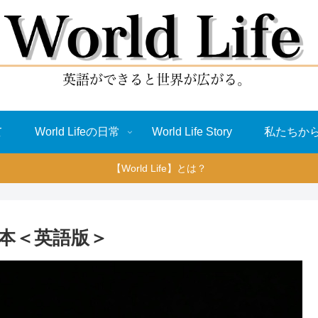
て
World Lifeの日常
World Life Story
私たちか
【World Life】とは？
本＜英語版＞