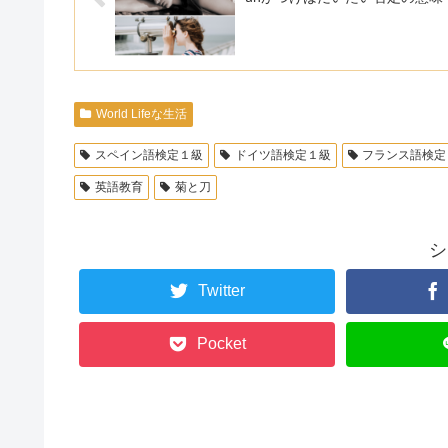
World Lifeな生活
スペイン語検定１級
ドイツ語検定１級
フランス語検定
英語教育
菊と刀
シ
Twitter
Pocket