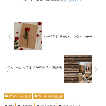
なぜ2月14日がバレンタインデーに
ダンボールってまさか英語？＜英語版
＞
World Lifeな生活
World Lifeの英語術