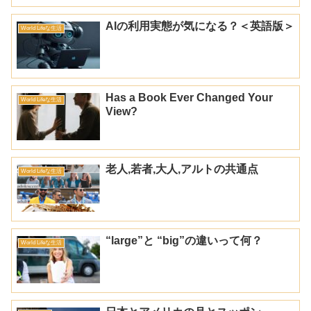
AIの利用実態が気になる？＜英語版＞
World Lifeな生活
Has a Book Ever Changed Your
World Lifeな生活
View?
老人,若者,大人,アルトの共通点
World Lifeな生活
“large”と “big”の違いって何？
World Lifeな生活