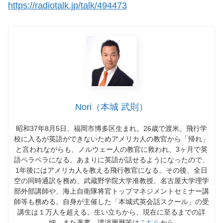
https://radiotalk.jp/talk/494473
Nori（本城 武則）
昭和37年8月5日、福岡市博多区生まれ。26歳で渡米。飛行学
校に入るが英語ができないためアメリカ人の教官から「帰れ」
と言われながらも、ノルウェー人の教官に救われ、3ヶ月で英
語ペラペラになる。あまりに英語が話せるようになったので、
1年後にはアメリカ人を教える飛行教官になる。その後、全日
空の同時通訳を務め、武蔵野学院大学准教授、名古屋大学理学
部外部講師や、海上自衛隊将官トップマネジメントセミナー講
師等も務める。自身が主催した「本城式英会話スクール」の受
講生は１万人を超える。生い立ちから、現在に至るまでの詳
細、また著書、講演履歴等は
こちら
から