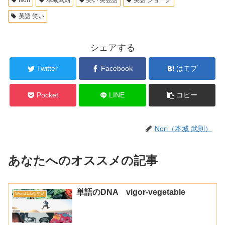
Nori
本城武則
笑い 英会話
英語 ジョーク
英語 笑い
シェアする
Twitter
Facebook
はてブ
Pocket
LINE
コピー
Nori（本城 武則）
あなたへのオススメの記事
単語のDNA vigor-vegetable
World Lifeな生活