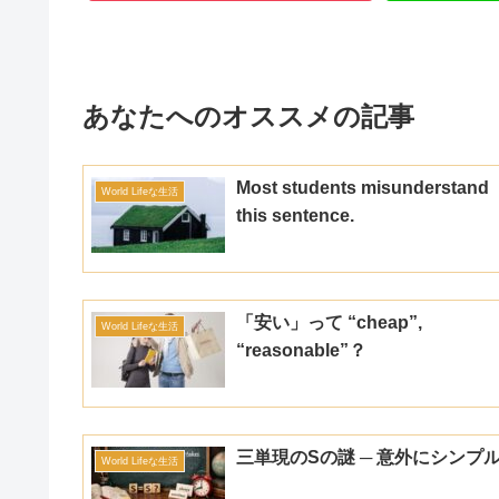
あなたへのオススメの記事
Most students misunderstand
World Lifeな生活
this sentence.
「安い」って “cheap”,
World Lifeな生活
“reasonable”？
三単現のSの謎 ─ 意外にシンプ
World Lifeな生活