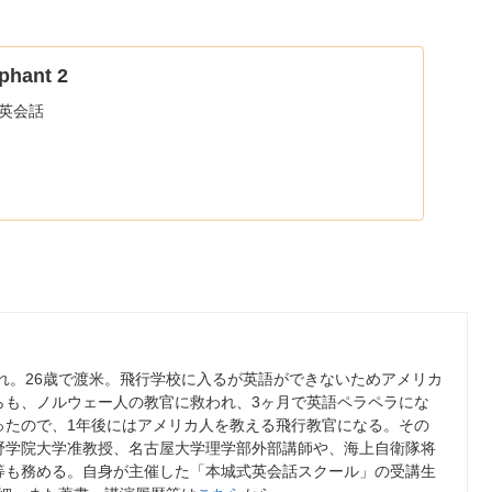
phant 2
a #英会話
まれ。26歳で渡米。飛行学校に入るが英語ができないためアメリカ
らも、ノルウェー人の教官に救われ、3ヶ月で英語ペラペラにな
ったので、1年後にはアメリカ人を教える飛行教官になる。その
野学院大学准教授、名古屋大学理学部外部講師や、海上自衛隊将
等も務める。自身が主催した「本城式英会話スクール」の受講生