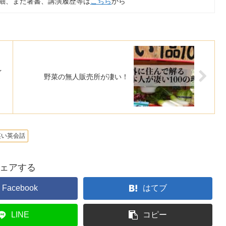
細、また著書、講演履歴等は
こちら
から
イ
野菜の無人販売所が凄い！
笑い英会話
ェアする
Facebook
はてブ
LINE
コピー