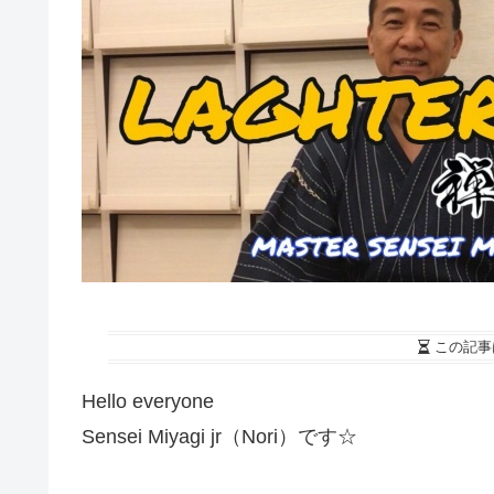
この記事
Hello everyone
Sensei Miyagi jr（Nori）です☆