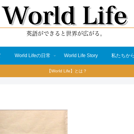
て
World Lifeの日常
World Life Story
私たちか
【World Life】とは？