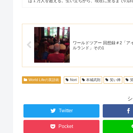
は１万人を超える。生い立ちから、現在に至るまでの詳
ワールドツアー 回想録＃2「ア
ルランド」その1
World Lifeの英語術
Nori
本城武則
笑い禅
シ
Twitter
Pocket