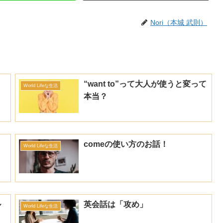
Nori（本城 武則）
“want to”って大人が使うと変って
World Lifeな生活
本当？
comeの使い方のお話！
World Lifeな生活
ル
英会話は「攻め」
World Lifeな生活