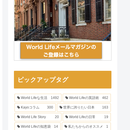
ピックアップタグ
World Lifeな生活
1492
World Lifeの英語術
462
Kayoコラム
300
世界に誇りたい日本
163
World Life Story
20
World Lifeの日常
19
World Lifeの知恵袋
14
私たちからのオススメ
1