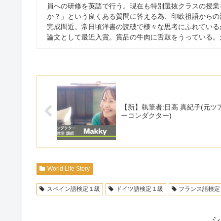
員への研修を英語で行う。現在も特別選抜クラスの授業
か？」という良くある質問に答える為、印欧祖語からの
完成間近。常日頃洋書の読破で様々な思考にふれている
論文として最近入賞。賞品の牛肉に舌鼓をうっている。
【新】執筆者:日高 真紀子(元ツ
ーコンダクター)
World Life Story
スペイン語検定１級
ドイツ語検定１級
フランス語検定
シ