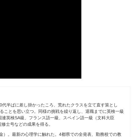
0
代半ばに差し掛かったころ、荒れたクラスを立て直す策とし
ることを思い立つ。同様の挑戦を繰り返し、退職までに英検一級
国連英検
SA
級、フランス語一級、スペイン語一級（文科大臣
院修士号などの成果を得る。
金）。最新の心理学に触れた。
4
都県での全発表、勤務校での教