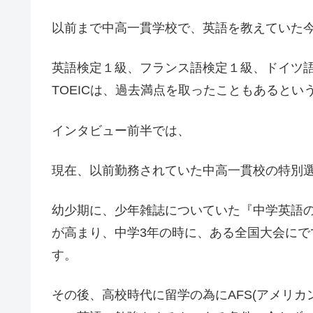
以前まで中高一貫学校で、英語を教えていた
英語検定１級、フランス語検定１級、ドイツ
TOEIC
は、過去満点を取ったこともあるとい
インタビュー前半では、
現在、以前勤務されていた中高一貫校の特別
幼少期に、少年雑誌についていた『中学英語
が高まり、中学
3
年の時に、ある全国大会にで
す。
その後、高校時代に留学の為に
AFS(
アメリカ