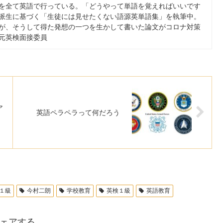
を全て英語で行っている。「どうやって単語を覚えればいいです
派生に基づく「生徒には見せたくない語源英単語集」を執筆中。
が、そうして得た発想の一つを生かして書いた論文がコロナ対策
元英検面接委員
ア
英語ペラペラって何だろう
１級
今村二朗
学校教育
英検１級
英語教育
ェアする