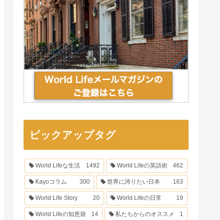
ピックアップタグ
World Lifeな生活
1492
World Lifeの英語術
462
Kayoコラム
300
世界に誇りたい日本
163
World Life Story
20
World Lifeの日常
19
World Lifeの知恵袋
14
私たちからのオススメ
1