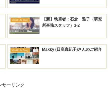
【新】執筆者：石倉 雅子（研究
World Life Story
所事務スタッフ）3-2
Makky (日髙真紀子)さんのご紹介
World Life Story
ンサーリンク