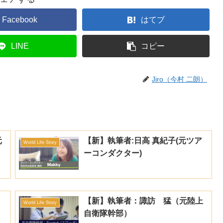
Facebook
はてブ
LINE
コピー
Jiro（今村 二朗）
元
【新】執筆者:日高 真紀子(元ツア
World Life Story
ーコンダクター)
【新】執筆者：諏訪 猛（元陸上
World Life Story
自衛隊幹部）