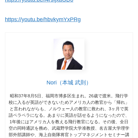
https://youtu.be/hbvkymYxPRg
Nori（本城 武則）
昭和37年8月5日、福岡市博多区生まれ。26歳で渡米。飛行学
校に入るが英語ができないためアメリカ人の教官から「帰れ」
と言われながらも、ノルウェー人の教官に救われ、3ヶ月で英
語ペラペラになる。あまりに英語が話せるようになったので、
1年後にはアメリカ人を教える飛行教官になる。その後、全日
空の同時通訳を務め、武蔵野学院大学准教授、名古屋大学理学
部外部講師や、海上自衛隊将官トップマネジメントセミナー講