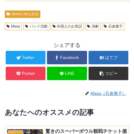
World Lifeな生活
Masa
バンド活動
外国人のお世話
演劇
石倉雅子
シェアする
Twitter
Facebook
はてブ
Pocket
LINE
コピー
Masa（石倉雅子）
あなたへのオススメの記事
驚きのスーパーボウル観戦チケット価
Kayoコラム