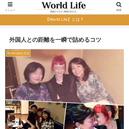
メニュー
検索
【World Life】とは？
外国人との距離を一瞬で詰めるコツ
World Lifeな生活