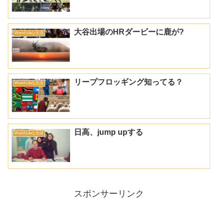
大谷出場のHRダービーに鹿が?
World Lifeな生活
リープフロッギング知ってる？
World Lifeな生活
日高、jump upする
World Lifeな生活
スポンサーリンク