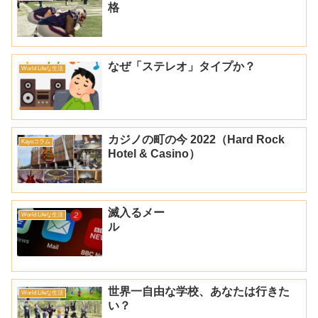
格
なぜ「ステレオ」タイプか？
World Lifeな生活
カジノの町の今 2022（Hard Rock
Kayoコラム
Hotel & Casino）
滅入るメー
World Lifeな生活
ル
世界一自由な学校、あなたは行きた
World Lifeな生活
い？