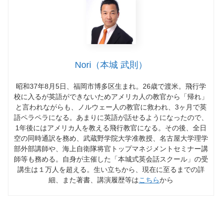
Nori（本城 武則）
昭和37年8月5日、福岡市博多区生まれ。26歳で渡米。飛行学
校に入るが英語ができないためアメリカ人の教官から「帰れ」
と言われながらも、ノルウェー人の教官に救われ、3ヶ月で英
語ペラペラになる。あまりに英語が話せるようになったので、
1年後にはアメリカ人を教える飛行教官になる。その後、全日
空の同時通訳を務め、武蔵野学院大学准教授、名古屋大学理学
部外部講師や、海上自衛隊将官トップマネジメントセミナー講
師等も務める。自身が主催した「本城式英会話スクール」の受
講生は１万人を超える。生い立ちから、現在に至るまでの詳
細、また著書、講演履歴等は
こちら
から