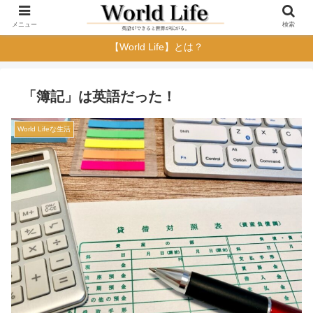
メニュー
検索
【World Life】とは？
「簿記」は英語だった！
World Lifeな生活