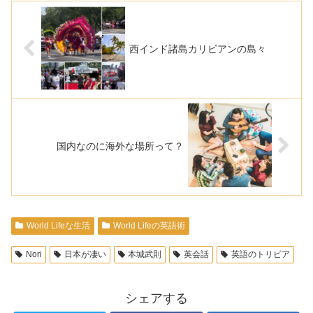
西インド諸島カリビアンの島々
国内なのに海外な場所って？
World Lifeな生活
World Lifeの英語術
Nori
日本が凄い
本城武則
英会話
英語のトリビア
シェアする