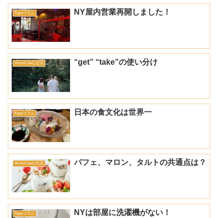
NY屋内営業再開しました！
Kayoコラム
“get” “take”の使い分け
World Lifeな生活
日本の食文化は世界一
Kayoコラム
パフェ、マロン、タルトの共通点は？
World Lifeな生活
NYは部屋に洗濯機がない！
Kayoコラム