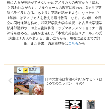
校に入るが英語ができないためアメリカ人の教官から「帰れ」
と言われながらも、ノルウェー人の教官に救われ、3ヶ月で英
語ペラペラになる。あまりに英語が話せるようになったので、
1年後にはアメリカ人を教える飛行教官になる。その後、全日
空の同時通訳を務め、武蔵野学院大学准教授、名古屋大学理学
部外部講師や、海上自衛隊将官トップマネジメントセミナー講
師等も務める。自身が主催した「本城式英会話スクール」の受
講生は１万人を超える。生い立ちから、現在に至るまでの詳
細、また著書、講演履歴等は
こちら
から
日本の空港は醤油の匂いがする？ / は
じめてのニッポン その4