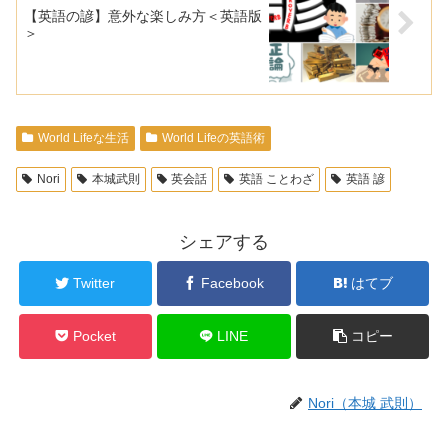
【英語の諺】意外な楽しみ方＜英語版
＞
World Lifeな生活
World Lifeの英語術
Nori
本城武則
英会話
英語 ことわざ
英語 諺
シェアする
Twitter
Facebook
はてブ
Pocket
LINE
コピー
Nori（本城 武則）