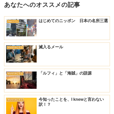
あなたへのオススメの記事
はじめてのニッポン 日本の名所三選
Kayoコラム
滅入るメール
World Lifeな生活
「ルフィ」と「海賊」の語源
World Lifeな生活
今知ったことを、I knewと言わない
World Lifeな生活
訳！？