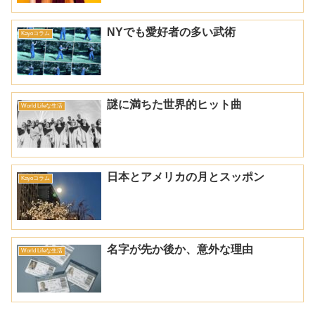
NYでも愛好者の多い武術
Kayoコラム
謎に満ちた世界的ヒット曲
World Lifeな生活
日本とアメリカの月とスッポン
Kayoコラム
名字が先か後か、意外な理由
World Lifeな生活