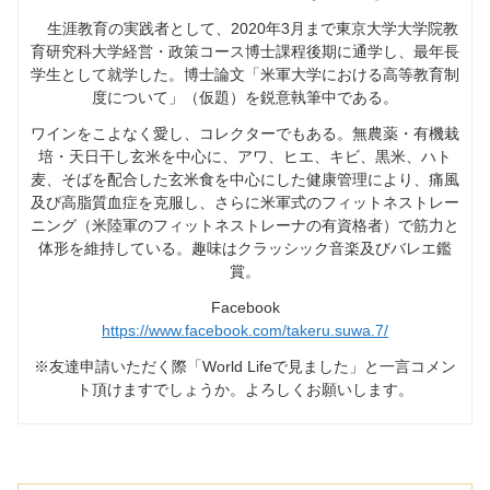
生涯教育の実践者として、2020年3月まで東京大学大学院教
育研究科大学経営・政策コース博士課程後期に通学し、最年長
学生として就学した。博士論文「米軍大学における高等教育制
度について」（仮題）を鋭意執筆中である。
ワインをこよなく愛し、コレクターでもある。無農薬・有機栽
培・天日干し玄米を中心に、アワ、ヒエ、キビ、黒米、ハト
麦、そばを配合した玄米食を中心にした健康管理により、痛風
及び高脂質血症を克服し、さらに米軍式のフィットネストレー
ニング（米陸軍のフィットネストレーナの有資格者）で筋力と
体形を維持している。趣味はクラッシック音楽及びバレエ鑑
賞。
Facebook
https://www.facebook.com/takeru.suwa.7/
※友達申請いただく際「World Lifeで見ました」と一言コメン
ト頂けますでしょうか。よろしくお願いします。