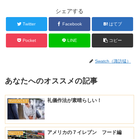
シェアする
Twitter
Facebook
はてブ
Pocket
LINE
コピー
Swatch（諏訪猛）
あなたへのオススメの記事
礼儀作法が素晴らしい！
World Lifeな生活
アメリカの７イレブン フード編
Kayoコラム