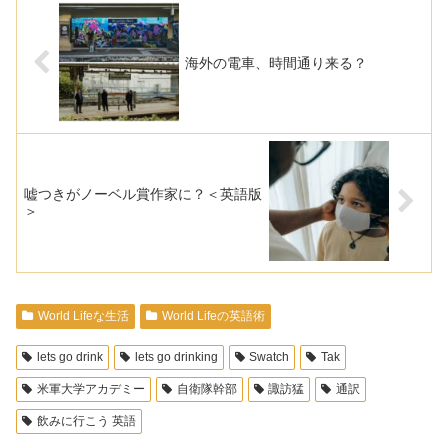
海外の電車、時間通り来る？
嘘つきがノーベル賞作家に？＜英語版
＞
World Lifeな生活
World Lifeの英語術
lets go drink
lets go drinking
Swatch
Tak
米軍大学アカデミー
自衛隊幹部
諏訪猛
通訳
飲みに行こう 英語