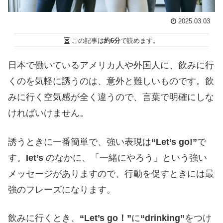
2025.03.03
この記事は
約6分
で読めます。
日本で働いているアメリカ人や外国人に、飲みに行
くのを気軽に誘うのは、意外と難しいものです。飲
みに行く空気感が全く違うので、言葉で明確にしな
ければいけません。
誘うときに一番簡単で、強い表現は
“Let’s go!”
で
す。
Iet’s
のなかに、「一緒にやろう」という強い
メッセージがありますので、行動を促すときには最
強のフレーズになります。
飲みに行くとき、
“Let’s go！”
に
“drinking”
をつけ