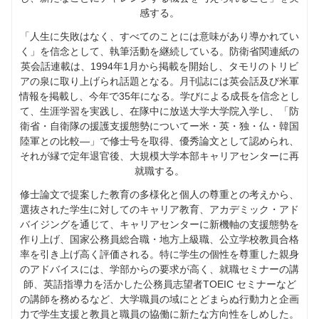
感する。
「人生に失敗はなく、すべてのことには意味があり導かれてい
く」を信念として、執筆活動を継続している。防衛省関連紙の
英会話連載は、1994年1月から掲載を開始し、タモリのトリビ
アの泉に取り上げられ話題となる。月刊誌には英会話及び米軍
情報を掲載し、今年で35年になる。学びによる成長を信念とし
て、生涯学習を実践し、在隊中に放送大学大学院入学し、「防
衛省・自衛隊の援護支援態勢についてー米・英・独・仏・韓国
陸軍との比較―」で修士号を取得、優秀論文として認められ、
それが縁で定年退官後、大規模大学本部キャリアセンターに再
就職する。
修士論文で提案した教育の多様化と個人の尊重との考えから、
選抜された学生に対してのキャリア教育、アカデミック・アド
バイジングを通じて、キャリアセンターに新機軸の支援態勢を
作り上げ、国家公務員総合職・地方上級職、公立学校教員合格
率を引き上げ高く評価される。特に学生の個性を尊重した親身
のアドバイスには、学部からの要求が高く、就職セミナーの講
師、英語指導力を活かした公務員志望者TOEIC セミナーなど
の講師を務めるなど、大学職員の域にとどまらぬ行動力と企画
力で学生支援と教員と職員の協働に新たな方向性をしめした。