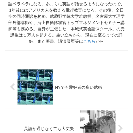
語ペラペラになる。あまりに英語が話せるようになったので、
1年後にはアメリカ人を教える飛行教官になる。その後、全日
空の同時通訳を務め、武蔵野学院大学准教授、名古屋大学理学
部外部講師や、海上自衛隊将官トップマネジメントセミナー講
師等も務める。自身が主催した「本城式英会話スクール」の受
講生は１万人を超える。生い立ちから、現在に至るまでの詳
細、また著書、講演履歴等は
こちら
から
NYでも愛好者の多い武術
英語が通じなくても大丈夫！