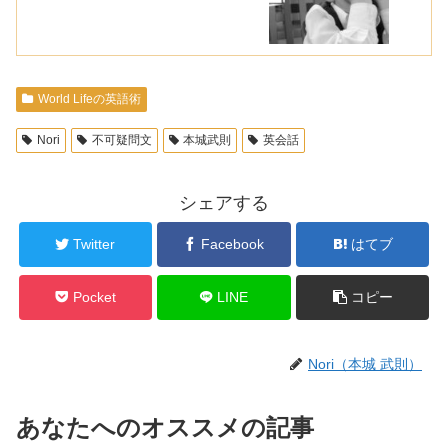
World Lifeの英語術
Nori
不可疑問文
本城武則
英会話
シェアする
Twitter
Facebook
はてブ
Pocket
LINE
コピー
Nori（本城 武則）
あなたへのオススメの記事