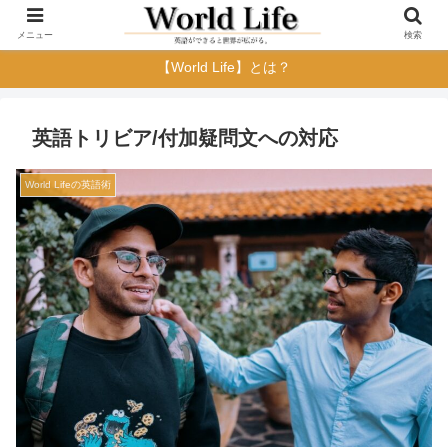
メニュー
検索
【World Life】とは？
英語トリビア/付加疑問文への対応
World Lifeの英語術