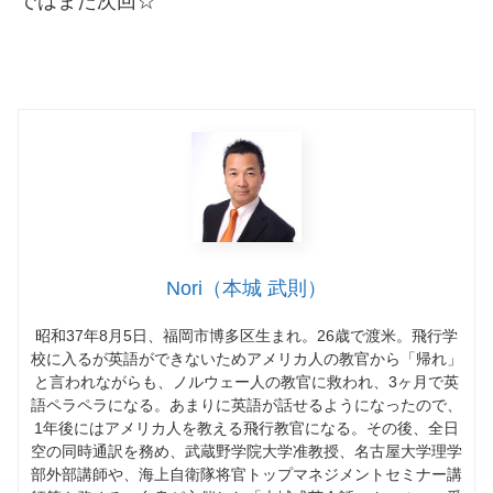
ではまた次回☆
Nori（本城 武則）
昭和37年8月5日、福岡市博多区生まれ。26歳で渡米。飛行学
校に入るが英語ができないためアメリカ人の教官から「帰れ」
と言われながらも、ノルウェー人の教官に救われ、3ヶ月で英
語ペラペラになる。あまりに英語が話せるようになったので、
1年後にはアメリカ人を教える飛行教官になる。その後、全日
空の同時通訳を務め、武蔵野学院大学准教授、名古屋大学理学
部外部講師や、海上自衛隊将官トップマネジメントセミナー講