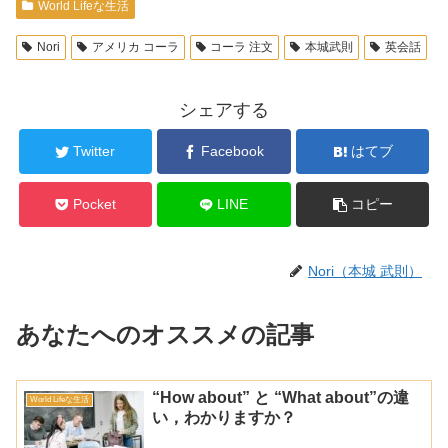
World Lifeな生活
Nori
アメリカ コーラ
コーラ 注文
本城武則
英会話
シェアする
Twitter
Facebook
はてブ
Pocket
LINE
コピー
Nori（本城 武則）
あなたへのオススメの記事
“How about” と “What about”の違
World Lifeな生活
い，わかりますか？