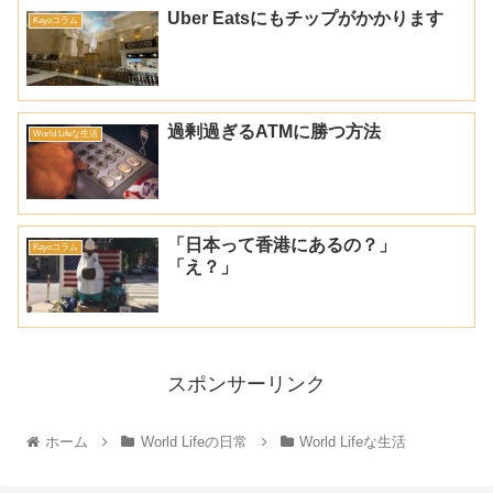
Uber Eatsにもチップがかかります
Kayoコラム
過剰過ぎるATMに勝つ方法
World Lifeな生活
「日本って香港にあるの？」
Kayoコラム
「え？」
スポンサーリンク
ホーム
World Lifeの日常
World Lifeな生活