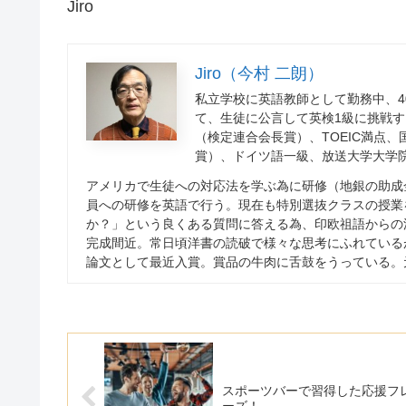
Jiro
Jiro（今村 二朗）
私立学校に英語教師として勤務中、
4
て、生徒に公言して英検
1
級に挑戦す
（検定連合会長賞）、
TOEIC
満点、
賞）、ドイツ語一級、放送大学大学
アメリカで生徒への対応法を学ぶ為に研修（地銀の助成
員への研修を英語で行う。現在も特別選抜クラスの授業
か？」という良くある質問に答える為、印欧祖語からの
完成間近。常日頃洋書の読破で様々な思考にふれている
論文として最近入賞。賞品の牛肉に舌鼓をうっている。
スポーツバーで習得した応援フ
ーズ！