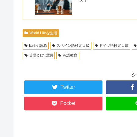
World Lifeな生活
bathe 語源
スペイン語検定１級
ドイツ語検定１級
英語 bath 語源
英語教育
シ
Twitter
Pocket