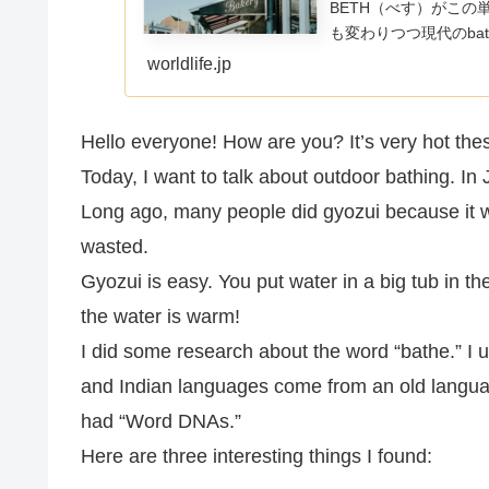
BETH（べす）がこ
も変わりつつ現代のba
さ」→「水浴び」の変
worldlife.jp
Hello everyone! How are you? It’s very hot these
Today, I want to talk about outdoor bathing. In 
Long ago, many people did gyozui because it wa
wasted.
Gyozui is easy. You put water in a big tub in th
the water is warm!
I did some research about the word “bathe.” I
and Indian languages come from an old langua
had “Word DNAs.”
Here are three interesting things I found: