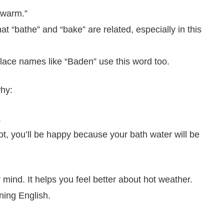
“warm.”
t “bathe” and “bake” are related, especially in this
ace names like “Baden” use this word too.
why:
.
hot, you’ll be happy because your bath water will be
 mind. It helps you feel better about hot weather.
ing English.