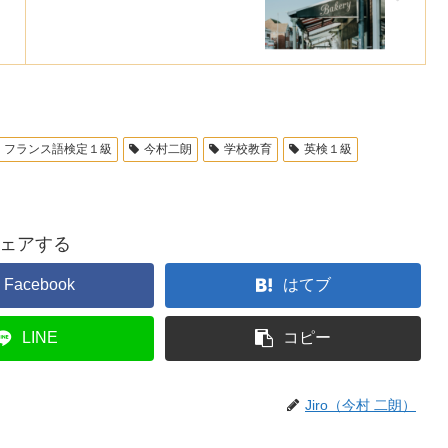
フランス語検定１級
今村二朗
学校教育
英検１級
ェアする
Facebook
はてブ
LINE
コピー
Jiro（今村 二朗）