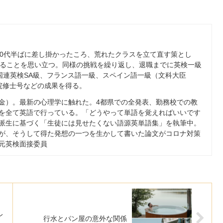
0
代半ばに差し掛かったころ、荒れたクラスを立て直す策とし
ることを思い立つ。同様の挑戦を繰り返し、退職までに英検一級
国連英検
SA
級、フランス語一級、スペイン語一級（文科大臣
院修士号などの成果を得る。
金）。最新の心理学に触れた。
4
都県での全発表、勤務校での教
を全て英語で行っている。「どうやって単語を覚えればいいです
派生に基づく「生徒には見せたくない語源英単語集」を執筆中。
が、そうして得た発想の一つを生かして書いた論文がコロナ対策
元英検面接委員
レ
行水とパン屋の意外な関係