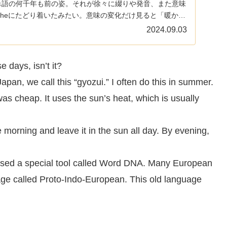
の単語の何千年も前の姿。それが徐々に綴りや発音、また意味
theにたどり着いたみたい。意味の変化だけ見ると「暖か
化。
2024.09.03
 days, isn’t it?
Japan, we call this “gyozui.” I often do this in summer.
s cheap. It uses the sun’s heat, which is usually
e morning and leave it in the sun all day. By evening,
 used a special tool called Word DNA. Many European
ge called Proto-Indo-European. This old language