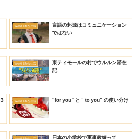
言語の起源はコミュニケーション
World Lifeな生活
ではない
東ティモールの村でウルルン滞在
World Lifeな生活
記
)３
“for you” と “ to you” の使い分け
World Lifeな生活
日本の小学校で軍事教練って
World Lifeな生活