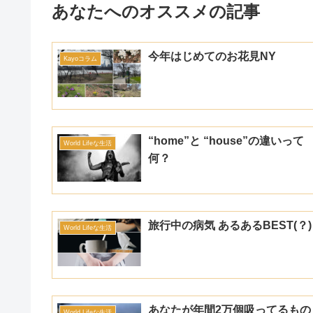
あなたへのオススメの記事
今年はじめてのお花見NY
Kayoコラム
“home”と “house”の違いって
World Lifeな生活
何？
旅行中の病気 あるあるBEST(？
World Lifeな生活
あなたが年間2万個吸ってるもの
World Lifeな生活