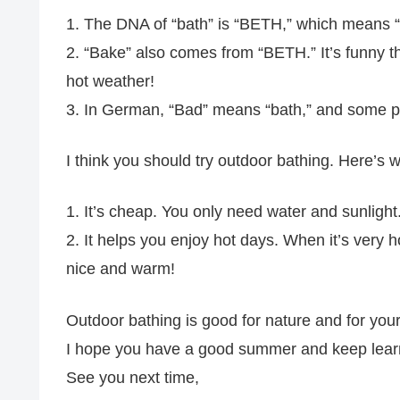
1. The DNA of “bath” is “BETH,” which means 
2. “Bake” also comes from “BETH.” It’s funny tha
hot weather!
3. In German, “Bad” means “bath,” and some pl
I think you should try outdoor bathing. Here’s 
1. It’s cheap. You only need water and sunlight
2. It helps you enjoy hot days. When it’s very 
nice and warm!
Outdoor bathing is good for nature and for your
I hope you have a good summer and keep learn
See you next time,