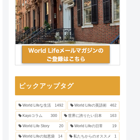
ピックアップタグ
World Lifeな生活
1492
World Lifeの英語術
462
Kayoコラム
300
世界に誇りたい日本
163
World Life Story
20
World Lifeの日常
19
World Lifeの知恵袋
14
私たちからのオススメ
1