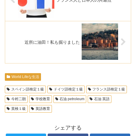
近所に油田！私も掘りました
World Lifeな生活
スペイン語検定１級
ドイツ語検定１級
フランス語検定１級
今村二朗
学校教育
石油 petroleum
石油 英語
英検１級
英語教育
シェアする