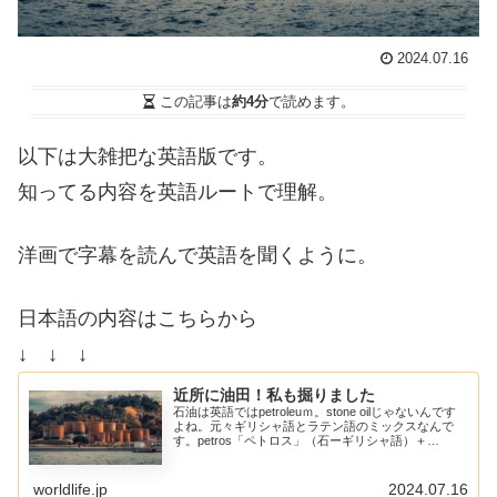
2024.07.16
この記事は
約4分
で読めます。
以下は大雑把な英語版です。
知ってる内容を英語ルートで理解。
洋画で字幕を読んで英語を聞くように。
日本語の内容はこちらから
↓ ↓ ↓
近所に油田！私も掘りました
石油は英語ではpetroleuｍ。stone oilじゃないんです
よね。元々ギリシャ語とラテン語のミックスなんで
す。petros「ペトロス」（石ーギリシャ語）＋
oleum「オレウム」（オイルーラテン語）oleum「オ
レウム」はラテン語でオイルでしたね。
worldlife.jp
2024.07.16