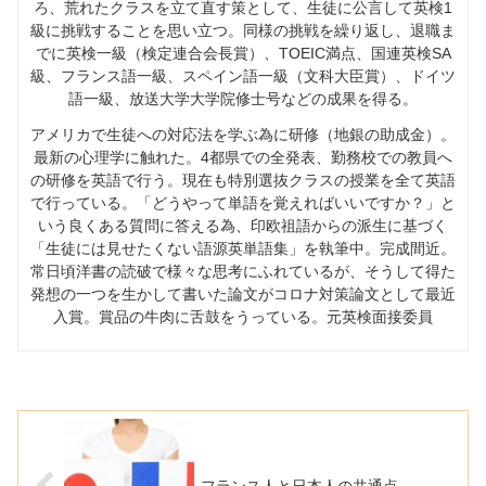
ろ、荒れたクラスを立て直す策として、生徒に公言して英検
1
級に挑戦することを思い立つ。同様の挑戦を繰り返し、退職ま
でに英検一級（検定連合会長賞）、
TOEIC
満点、国連英検
SA
級、フランス語一級、スペイン語一級（文科大臣賞）、ドイツ
語一級、放送大学大学院修士号などの成果を得る。
アメリカで生徒への対応法を学ぶ為に研修（地銀の助成金）。
最新の心理学に触れた。
4
都県での全発表、勤務校での教員へ
の研修を英語で行う。現在も特別選抜クラスの授業を全て英語
で行っている。「どうやって単語を覚えればいいですか？」と
いう良くある質問に答える為、印欧祖語からの派生に基づく
「生徒には見せたくない語源英単語集」を執筆中。完成間近。
常日頃洋書の読破で様々な思考にふれているが、そうして得た
発想の一つを生かして書いた論文がコロナ対策論文として最近
入賞。賞品の牛肉に舌鼓をうっている。元英検面接委員
フランス人と日本人の共通点