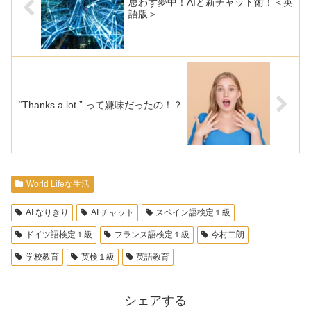
思わず夢中！AIと新チャット術！＜英
語版＞
“Thanks a lot.” って嫌味だったの！？
World Lifeな生活
AI なりきり
AI チャット
スペイン語検定１級
ドイツ語検定１級
フランス語検定１級
今村二朗
学校教育
英検１級
英語教育
シェアする