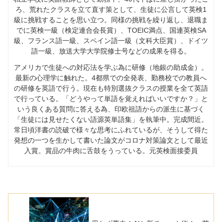
ろ、荒れたクラスを立て直す策として、生徒に公言して英検
1
級に挑戦することを思い立つ。同様の挑戦を繰り返し、退職ま
でに英検一級（検定連合会長賞）、
TOEIC
満点、国連英検
SA
級、フランス語一級、スペイン語一級（文科大臣賞）、ドイツ
語一級、放送大学大学院修士号などの成果を得る。
アメリカで生徒への対応法を学ぶ為に研修（地銀の助成金）。
最新の心理学に触れた。
4
都県での全発表、勤務校での教員へ
の研修を英語で行う。現在も特別選抜クラスの授業を全て英語
で行っている。「どうやって単語を覚えればいいですか？」と
いう良くある質問に答える為、印欧祖語からの派生に基づく
「生徒には見せたくない語源英単語集」を執筆中。完成間近。
常日頃洋書の読破で様々な思考にふれているが、そうして得た
発想の一つを生かして書いた論文がコロナ対策論文として最近
入賞。賞品の牛肉に舌鼓をうっている。元英検面接委員