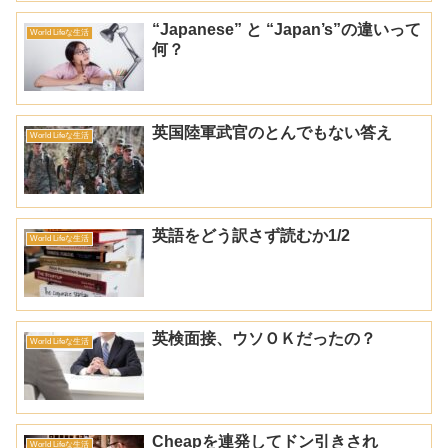
“Japanese” と “Japan’s”の違いって
World Lifeな生活
何？
英国陸軍武官のとんでもない答え
World Lifeな生活
英語をどう訳さず読むか1/2
World Lifeな生活
英検面接、ウソＯＫだったの？
World Lifeな生活
Cheapを連発してドン引きされ
World Lifeな生活