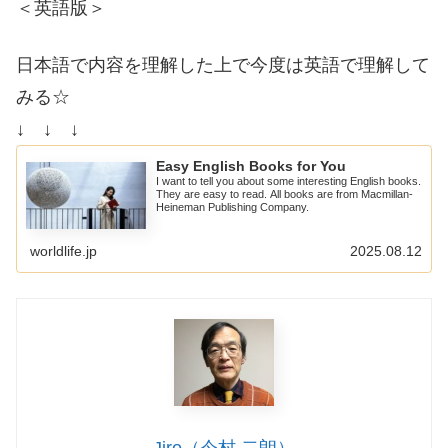
＜英語版＞
日本語で内容を理解した上で今度は英語で理解して
みる☆
↓ ↓ ↓
Easy English Books for You
I want to tell you about some interesting English books.
They are easy to read. All books are from Macmillan-
Heineman Publishing Company.
worldlife.jp
2025.08.12
Jiro（今村 二朗）