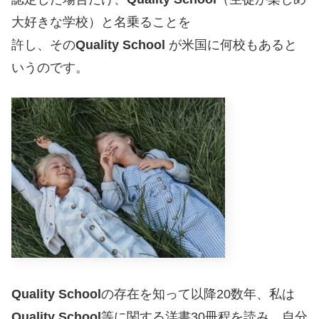
大好きな学校）と名乗ることを
許し、その
Quality School
が米国に何校もあると
いうのです。
Quality School
の存在を知って以降20数年、私は
Quality School
等に関する洋書30冊程を読み、自分