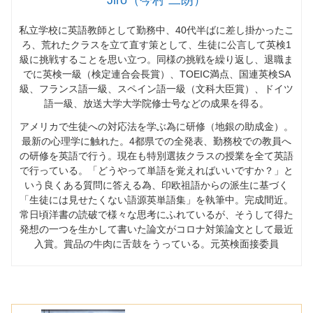
私立学校に英語教師として勤務中、
40
代半ばに差し掛かったこ
ろ、荒れたクラスを立て直す策として、生徒に公言して英検
1
級に挑戦することを思い立つ。同様の挑戦を繰り返し、退職ま
でに英検一級（検定連合会長賞）、
TOEIC
満点、国連英検
SA
級、フランス語一級、スペイン語一級（文科大臣賞）、ドイツ
語一級、放送大学大学院修士号などの成果を得る。
アメリカで生徒への対応法を学ぶ為に研修（地銀の助成金）。
最新の心理学に触れた。
4
都県での全発表、勤務校での教員へ
の研修を英語で行う。現在も特別選抜クラスの授業を全て英語
で行っている。「どうやって単語を覚えればいいですか？」と
いう良くある質問に答える為、印欧祖語からの派生に基づく
「生徒には見せたくない語源英単語集」を執筆中。完成間近。
常日頃洋書の読破で様々な思考にふれているが、そうして得た
発想の一つを生かして書いた論文がコロナ対策論文として最近
入賞。賞品の牛肉に舌鼓をうっている。元英検面接委員