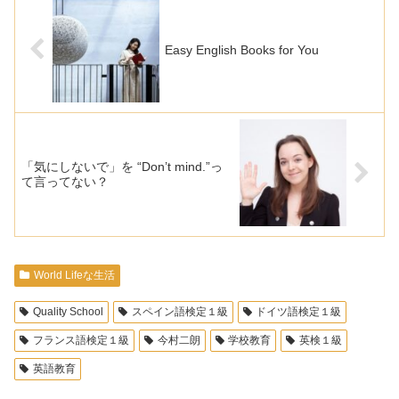
Easy English Books for You
「気にしないで」を “Don’t mind.”っ
て言ってない？
World Lifeな生活
Quality School
スペイン語検定１級
ドイツ語検定１級
フランス語検定１級
今村二朗
学校教育
英検１級
英語教育