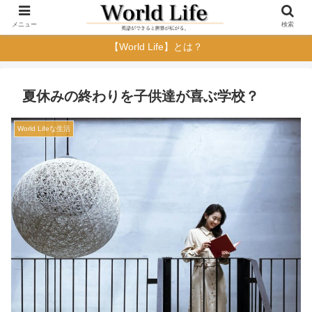
メニュー
検索
【World Life】とは？
夏休みの終わりを子供達が喜ぶ学校？
World Lifeな生活