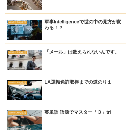
軍事Intelligenceで世の中の見方が変
World Lifeな生活
わる！？
「メール」は数えられないんです。
World Lifeな生活
LA運転免許取得までの道のり１
World Lifeな生活
英単語 語源でマスター「３」tri
World Lifeな生活