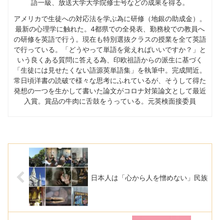
語一級、放送大学大学院修士号などの成果を得る。
アメリカで生徒への対応法を学ぶ為に研修（地銀の助成金）。
最新の心理学に触れた。
4
都県での全発表、勤務校での教員へ
の研修を英語で行う。現在も特別選抜クラスの授業を全て英語
で行っている。「どうやって単語を覚えればいいですか？」と
いう良くある質問に答える為、印欧祖語からの派生に基づく
「生徒には見せたくない語源英単語集」を執筆中。完成間近。
常日頃洋書の読破で様々な思考にふれているが、そうして得た
発想の一つを生かして書いた論文がコロナ対策論文として最近
入賞。賞品の牛肉に舌鼓をうっている。元英検面接委員
日本人は「心から人を憎めない」民族