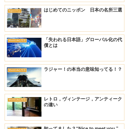
はじめてのニッポン 日本の名所三選
Kayoコラム
「失われる日本語」グローバル化の代
World Lifeな生活
償とは
ラジャー！の本当の意味知ってる！？
World Lifeな生活
レトロ，ヴィンテージ，アンティーク
World Lifeな生活
の違い
知ってました？“Nice to meet you.”