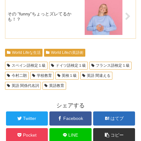
その “funny”ちょっとズレてるか
も！？
World Lifeな生活
World Lifeの英語術
スペイン語検定１級
ドイツ語検定１級
フランス語検定１級
今村二朗
学校教育
英検１級
英語 間違える
英語 関係代名詞
英語教育
シェアする
Twitter
Facebook
はてブ
Pocket
LINE
コピー