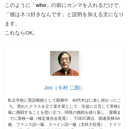
このように「
who
」の前にカンマを入れるだけで、
「彼はネコ好きなんです」と説明を加える文になり
ます。
これならOK。
Jiro（今村 二朗）
私立学校に英語教師として勤務中、
40
代半ばに差し掛かったこ
ろ、荒れたクラスを立て直す策として、生徒に公言して英検
1
級に挑戦することを思い立つ。同様の挑戦を繰り返し、退職ま
でに英検一級（検定連合会長賞）、
TOEIC
満点、国連英検
SA
級、フランス語一級、スペイン語一級（文科大臣賞）、ドイツ