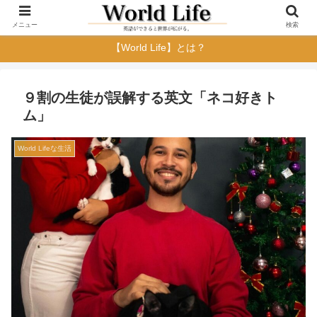
メニュー
検索
【World Life】とは？
９割の生徒が誤解する英文「ネコ好きト
ム」
World Lifeな生活