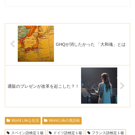
GHQが消したかった 「大和魂」とは
通販のプレゼンが改革を起こした？！
World Lifeな生活
World Lifeの英語術
スペイン語検定１級
ドイツ語検定１級
フランス語検定１級