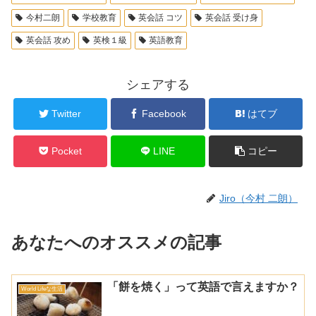
今村二朗
学校教育
英会話 コツ
英会話 受け身
英会話 攻め
英検１級
英語教育
シェアする
Twitter
Facebook
はてブ
Pocket
LINE
コピー
Jiro（今村 二朗）
あなたへのオススメの記事
「餅を焼く」って英語で言えますか？
World Lifeな生活