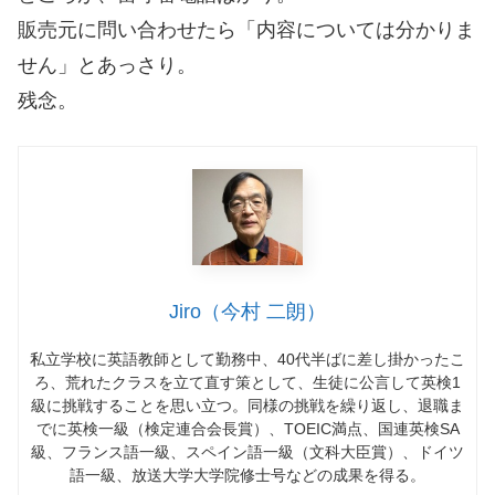
販売元に問い合わせたら「内容については分かりま
せん」とあっさり。
残念。
Jiro（今村 二朗）
私立学校に英語教師として勤務中、
40
代半ばに差し掛かったこ
ろ、荒れたクラスを立て直す策として、生徒に公言して英検
1
級に挑戦することを思い立つ。同様の挑戦を繰り返し、退職ま
でに英検一級（検定連合会長賞）、
TOEIC
満点、国連英検
SA
級、フランス語一級、スペイン語一級（文科大臣賞）、ドイツ
語一級、放送大学大学院修士号などの成果を得る。