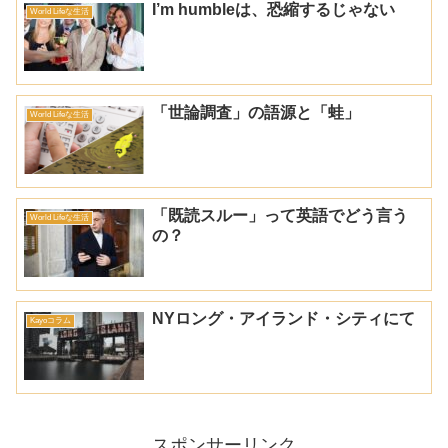
I’m humbleは、恐縮するじゃない
World Lifeな生活
「世論調査」の語源と「蛙」
World Lifeな生活
「既読スルー」って英語でどう言う
World Lifeな生活
の？
NYロング・アイランド・シティにて
Kayoコラム
スポンサーリンク