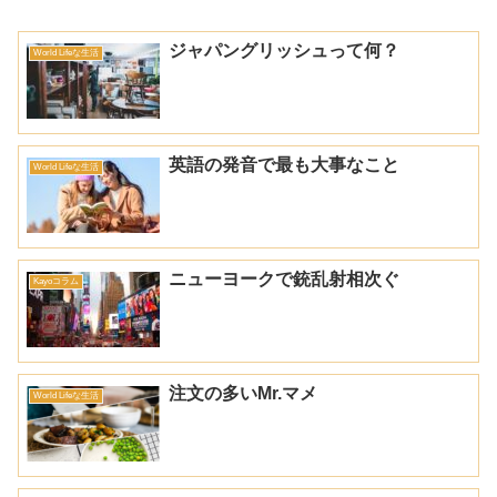
ジャパングリッシュって何？
World Lifeな生活
英語の発音で最も大事なこと
World Lifeな生活
ニューヨークで銃乱射相次ぐ
Kayoコラム
注文の多いMr.マメ
World Lifeな生活