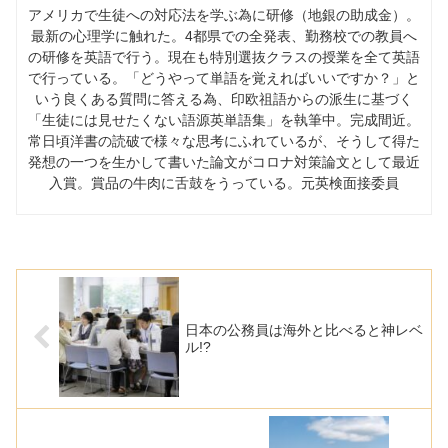
アメリカで生徒への対応法を学ぶ為に研修（地銀の助成金）。
最新の心理学に触れた。
4
都県での全発表、勤務校での教員へ
の研修を英語で行う。現在も特別選抜クラスの授業を全て英語
で行っている。「どうやって単語を覚えればいいですか？」と
いう良くある質問に答える為、印欧祖語からの派生に基づく
「生徒には見せたくない語源英単語集」を執筆中。完成間近。
常日頃洋書の読破で様々な思考にふれているが、そうして得た
発想の一つを生かして書いた論文がコロナ対策論文として最近
入賞。賞品の牛肉に舌鼓をうっている。元英検面接委員
日本の公務員は海外と比べると神レベ
ル!?