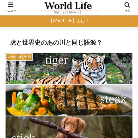
メニュー
検索
【World Life】とは？
虎と世界史のあの川と同じ語源？
World Lifeな生活