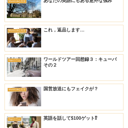
あなたの英語にもある意外な強み
World Lifeな生活
これ，返品します…
World Lifeな生活
ワールドツアー回想録３：キューバ
Kayoコラム
その２
国営放送にもフェイクが？
World Lifeな生活
英語を話して$100ゲット⁉
Kayoコラム