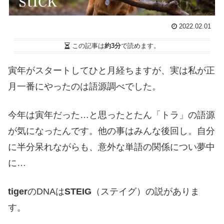
2022.02.01
この記事は
約3分
で読めます。
寅年がスタートしてひと月経ちますが、実は私が正
月一番にやったのは語源調べでした。
今年は寅年だった…と思ったとたん「トラ」の語源
が気になったんです。他の事はみんな後回し。自分
に半分呆れながらも、意外な単語の関係につい夢中
に…
tiger
のDNAは
STEIG
（ステイグ）の説がありま
す。