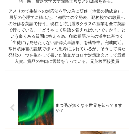
語一級、放送大学大学院修士号などの成果を得る。
アメリカで生徒への対応法を学ぶ為に研修（地銀の助成金）。
最新の心理学に触れた。
4
都県での全発表、勤務校での教員へ
の研修を英語で行う。現在も特別選抜クラスの授業を全て英語
で行っている。「どうやって単語を覚えればいいですか？」と
いう良くある質問に答える為、印欧祖語からの派生に基づく
「生徒には見せたくない語源英単語集」を執筆中。完成間近。
常日頃洋書の読破で様々な思考にふれているが、そうして得た
発想の一つを生かして書いた論文がコロナ対策論文として最近
入賞。賞品の牛肉に舌鼓をうっている。元英検面接委員
まつ毛が無くなる世界を知ってます
か？