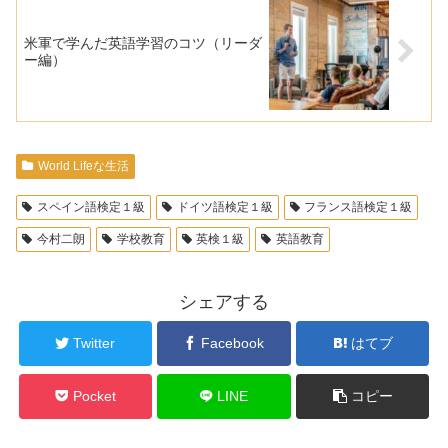
米軍で学んだ英語学習のコツ（リーダ
ー編）
World Lifeな生活
スペイン語検定１級
ドイツ語検定１級
フランス語検定１級
今村二朗
学校教育
英検１級
英語教育
シェアする
Twitter
Facebook
はてブ
Pocket
LINE
コピー