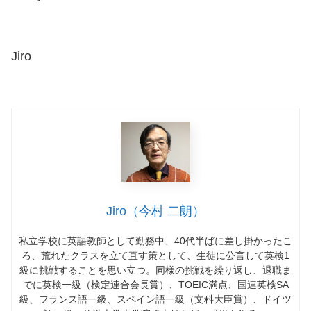
Jiro
Jiro（今村 二朗）
私立学校に英語教師として勤務中、
40
代半ばに差し掛かったこ
ろ、荒れたクラスを立て直す策として、生徒に公言して英検
1
級に挑戦することを思い立つ。同様の挑戦を繰り返し、退職ま
でに英検一級（検定連合会長賞）、
TOEIC
満点、国連英検
SA
級、フランス語一級、スペイン語一級（文科大臣賞）、ドイツ