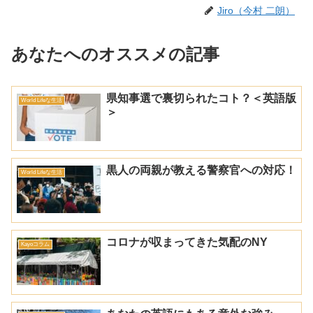
Jiro（今村 二朗）
あなたへのオススメの記事
県知事選で裏切られたコト？＜英語版
World Lifeな生活
＞
黒人の両親が教える警察官への対応！
World Lifeな生活
コロナが収まってきた気配のNY
Kayoコラム