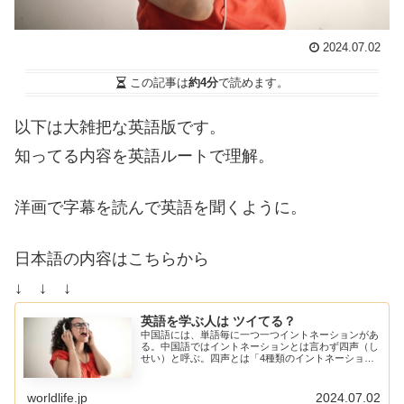
2024.07.02
この記事は
約4分
で読めます。
以下は大雑把な英語版です。
知ってる内容を英語ルートで理解。
洋画で字幕を読んで英語を聞くように。
日本語の内容はこちらから
↓ ↓ ↓
英語を学ぶ人は ツイてる？
中国語には、単語毎に一つ一つイントネーションがあ
る。中国語ではイントネーションとは言わず四声（し
せい）と呼ぶ。四声とは「4種類のイントネーション
の型」。中国語の単語は、四声のどれか一つを持つの
だ。例えば「マー」。日本語だと、どう言おうが「マ
ー」は「マー」で同じ「マー」。
worldlife.jp
2024.07.02