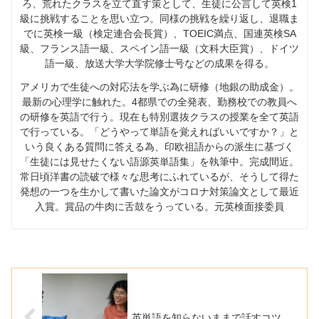
ろ、荒れたクラスを立て直す策として、生徒に公言して英検
1
級に挑戦することを思い立つ。同様の挑戦を繰り返し、退職ま
でに英検一級（検定連合会長賞）、
TOEIC
満点、国連英検
SA
級、フランス語一級、スペイン語一級（文科大臣賞）、ドイツ
語一級、放送大学大学院修士号などの成果を得る。
アメリカで生徒への対応法を学ぶ為に研修（地銀の助成金）。
最新の心理学に触れた。
4
都県での全発表、勤務校での教員へ
の研修を英語で行う。現在も特別選抜クラスの授業を全て英語
で行っている。「どうやって単語を覚えればいいですか？」と
いう良くある質問に答える為、印欧祖語からの派生に基づく
「生徒には見せたくない語源英単語集」を執筆中。完成間近。
常日頃洋書の読破で様々な思考にふれているが、そうして得た
発想の一つを生かして書いた論文がコロナ対策論文として最近
入賞。賞品の牛肉に舌鼓をうっている。元英検面接委員
英単語を知らないままで話すコツ