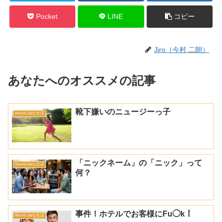
Pocket
LINE
コピー
Jiro（今村 二朗）
あなたへのオススメの記事
靴下嫌いのニュージーっ子
World Lifeな生活
「ニックネーム」の「ニック」って
World Lifeな生活
何？
事件！ホテルでお客様にFu◯k！
World Lifeな生活