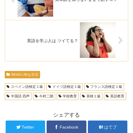
英語を学ぶ人は ツイてる？
World Lifeな生活
スペイン語検定１級
ドイツ語検定１級
フランス語検定１級
中国語 四声
今村二朗
学校教育
英検１級
英語教育
シェアする
Twitter
Facebook
はてブ