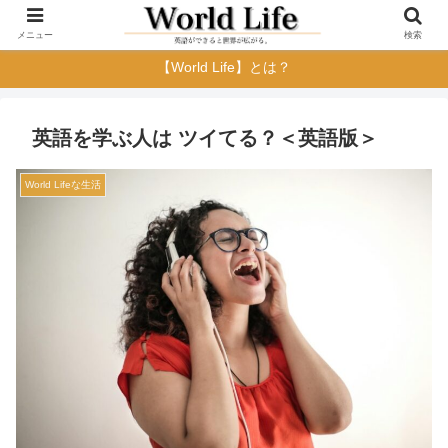
メニュー
検索
【World Life】とは？
英語を学ぶ人は ツイてる？＜英語版＞
World Lifeな生活