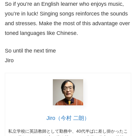
So if you’re an English learner who enjoys music,
you’re in luck! Singing songs reinforces the sounds
and stresses. Make the most of this advantage over
toned languages like Chinese.
So until the next time
Jiro
Jiro（今村 二朗）
私立学校に英語教師として勤務中、
40
代半ばに差し掛かったこ