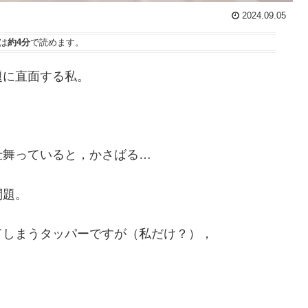
2024.09.05
は
約4分
で読めます。
題に直面する私。
仕舞っていると，かさばる…
問題。
てしまうタッパーですが（私だけ？），