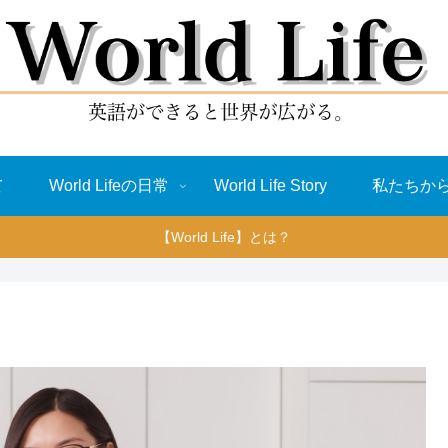
て
World Lifeの日常
World Life Story
私たちか
【World Life】とは？