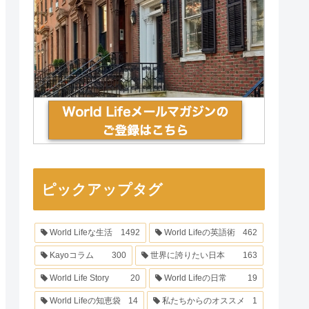
ピックアップタグ
World Lifeな生活
1492
World Lifeの英語術
462
Kayoコラム
300
世界に誇りたい日本
163
World Life Story
20
World Lifeの日常
19
World Lifeの知恵袋
14
私たちからのオススメ
1