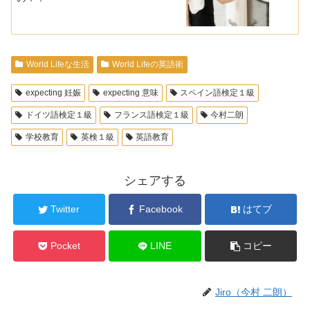
World Lifeな生活
World Lifeの英語術
expecting 妊娠
expecting 意味
スペイン語検定１級
ドイツ語検定１級
フランス語検定１級
今村二朗
学校教育
英検１級
英語教育
シェアする
Twitter
Facebook
はてブ
Pocket
LINE
コピー
Jiro（今村 二朗）