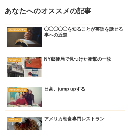
あなたへのオススメの記事
◯◯◯◯◯を知ることが英語を話せる
World Lifeな生活
事への近道
NY郵便局で見つけた衝撃の一枚
Kayoコラム
日高、jump upする
World Lifeな生活
アメリカ朝食専門レストラン
Kayoコラム