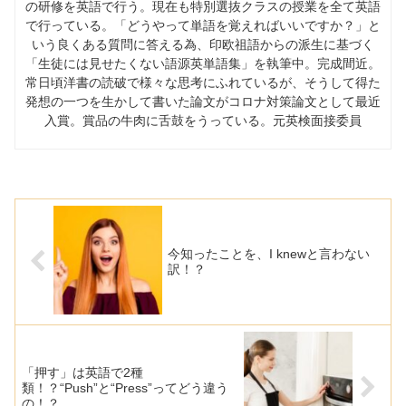
の研修を英語で行う。現在も特別選抜クラスの授業を全て英語
で行っている。「どうやって単語を覚えればいいですか？」と
いう良くある質問に答える為、印欧祖語からの派生に基づく
「生徒には見せたくない語源英単語集」を執筆中。完成間近。
常日頃洋書の読破で様々な思考にふれているが、そうして得た
発想の一つを生かして書いた論文がコロナ対策論文として最近
入賞。賞品の牛肉に舌鼓をうっている。元英検面接委員
今知ったことを、I knewと言わない
訳！？
「押す」は英語で2種
類！？“Push”と“Press”ってどう違う
の！？