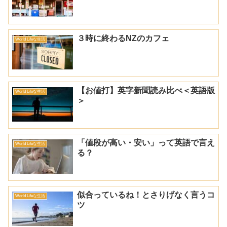
３時に終わるNZのカフェ
World Lifeな生活
【お値打】英字新聞読み比べ＜英語版
World Lifeな生活
＞
「値段が高い・安い」って英語で言え
World Lifeな生活
る？
似合っているね！とさりげなく言うコ
World Lifeな生活
ツ