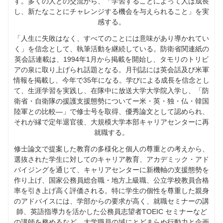
す。多くの人との交流から、「学習することによって人は成長
し、新たなことにチャレンジする機会を与えられること」を実
感する。
「人生に失敗はなく、すべてのことには意味があり導かれてい
く」を信念として、執筆活動を継続している。防衛省関連紙の
英会話連載は、1994年1月から掲載を開始し、タモリのトリビ
アの泉に取り上げられ話題となる。月刊誌には英会話及び米軍
情報を掲載し、今年で35年になる。学びによる成長を信念とし
て、生涯学習を実践し、在隊中に放送大学大学院入学し、「防
衛省・自衛隊の援護支援態勢についてー米・英・独・仏・韓国
陸軍との比較―」で修士号を取得、優秀論文として認められ、
それが縁で定年退官後、大規模大学本部キャリアセンターに再
就職する。
修士論文で提案した教育の多様化と個人の尊重との考えから、
選抜された学生に対してのキャリア教育、アカデミック・アド
バイジングを通じて、キャリアセンターに新機軸の支援態勢を
作り上げ、国家公務員総合職・地方上級職、公立学校教員合格
率を引き上げ高く評価される。特に学生の個性を尊重した親身
のアドバイスには、学部からの要求が高く、就職セミナーの講
師、英語指導力を活かした公務員志望者TOEIC セミナーなど
の講師を務めるなど、大学職員の域にとどまらぬ行動力と企画