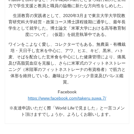
力で学生支援と教員と職員の協働に新たな方向性をしめした。
生涯教育の実践者として、2020年3月まで東京大学大学院教
育研究科大学経営・政策コース博士課程後期に通学し、最年長
学生として就学した。博士論文「米軍大学における高等教育制
度について」（仮題）を鋭意執筆中である。
ワインをこよなく愛し、コレクターでもある。無農薬・有機栽
培・天日干し玄米を中心に、アワ、ヒエ、キビ、黒米、ハト
麦、そばを配合した玄米食を中心にした健康管理により、痛風
及び高脂質血症を克服し、さらに米軍式のフィットネストレー
ニング（米陸軍のフィットネストレーナの有資格者）で筋力と
体形を維持している。趣味はクラッシック音楽及びバレエ鑑
賞。
Facebook
https://www.facebook.com/takeru.suwa.7/
※友達申請いただく際「World Lifeで見ました」と一言コメン
ト頂けますでしょうか。よろしくお願いします。