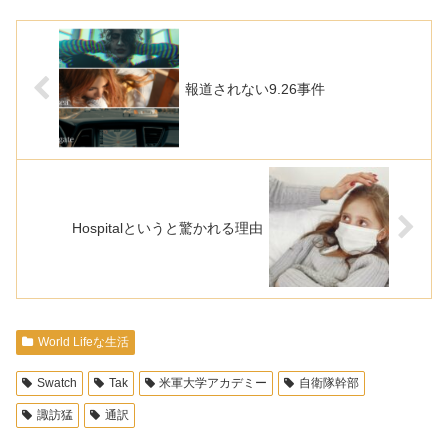
報道されない9.26事件
Hospitalというと驚かれる理由
World Lifeな生活
Swatch
Tak
米軍大学アカデミー
自衛隊幹部
諏訪猛
通訳