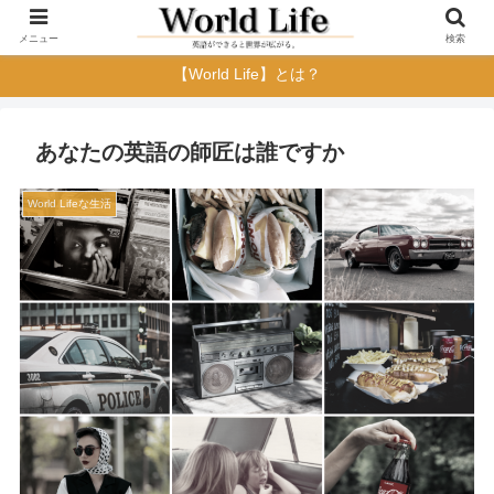
メニュー
検索
【World Life】とは？
あなたの英語の師匠は誰ですか
World Lifeな生活