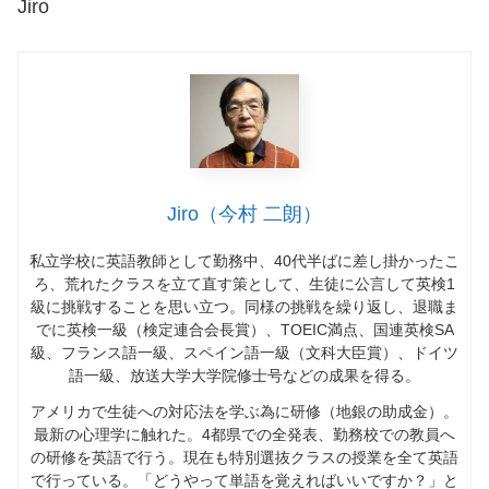
Jiro
Jiro（今村 二朗）
私立学校に英語教師として勤務中、
40
代半ばに差し掛かったこ
ろ、荒れたクラスを立て直す策として、生徒に公言して英検
1
級に挑戦することを思い立つ。同様の挑戦を繰り返し、退職ま
でに英検一級（検定連合会長賞）、
TOEIC
満点、国連英検
SA
級、フランス語一級、スペイン語一級（文科大臣賞）、ドイツ
語一級、放送大学大学院修士号などの成果を得る。
アメリカで生徒への対応法を学ぶ為に研修（地銀の助成金）。
最新の心理学に触れた。
4
都県での全発表、勤務校での教員へ
の研修を英語で行う。現在も特別選抜クラスの授業を全て英語
で行っている。「どうやって単語を覚えればいいですか？」と