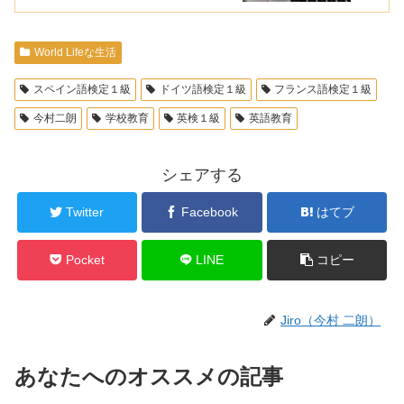
World Lifeな生活
スペイン語検定１級
ドイツ語検定１級
フランス語検定１級
今村二朗
学校教育
英検１級
英語教育
シェアする
Twitter
Facebook
はてブ
Pocket
LINE
コピー
Jiro（今村 二朗）
あなたへのオススメの記事