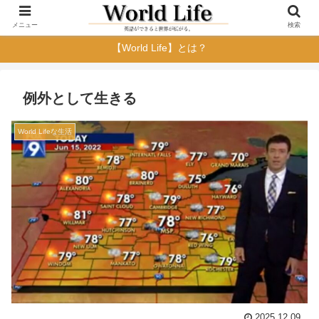
メニュー
検索
【World Life】とは？
例外として生きる
World Lifeな生活
2025.12.09