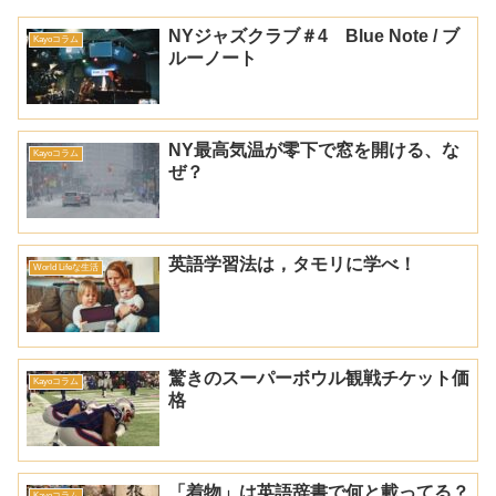
NYジャズクラブ＃4 Blue Note / ブ
Kayoコラム
ルーノート
NY最高気温が零下で窓を開ける、な
Kayoコラム
ぜ？
英語学習法は，タモリに学べ！
World Lifeな生活
驚きのスーパーボウル観戦チケット価
Kayoコラム
格
「着物」は英語辞書で何と載ってる？
Kayoコラム