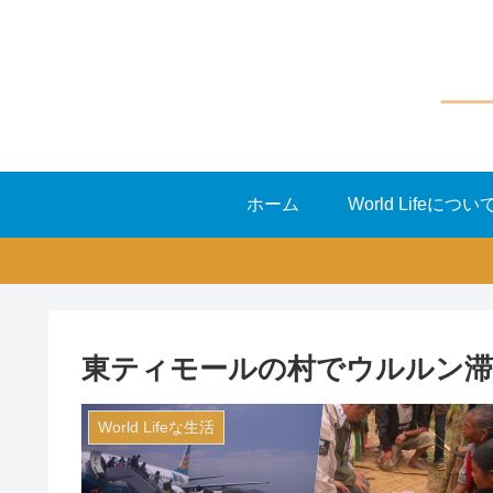
ホーム
World Lifeについ
東ティモールの村でウルルン滞
World Lifeな生活