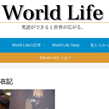
て
World Lifeの日常
World Life Story
私たちか
【World Life】とは？
在記