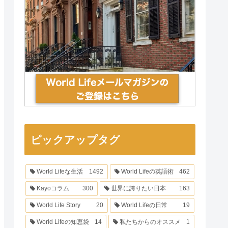
ピックアップタグ
World Lifeな生活
1492
World Lifeの英語術
462
Kayoコラム
300
世界に誇りたい日本
163
World Life Story
20
World Lifeの日常
19
World Lifeの知恵袋
14
私たちからのオススメ
1