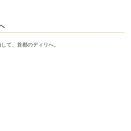
へ
由して、首都のディリへ。