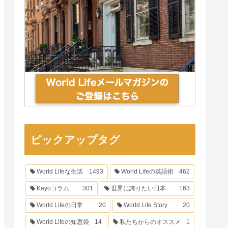
ピックアップタグ
World Lifeな生活
1493
World Lifeの英語術
462
Kayoコラム
301
世界に誇りたい日本
163
World Lifeの日常
20
World Life Story
20
World Lifeの知恵袋
14
私たちからのオススメ
1