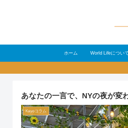
ホーム
World Lifeについ
あなたの一言で、NYの夜が変
Kayoコラム