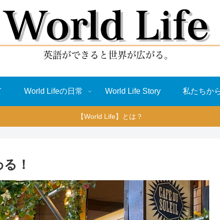
て
World Lifeの日常
World Life Story
私たちか
【World Life】とは？
わる！