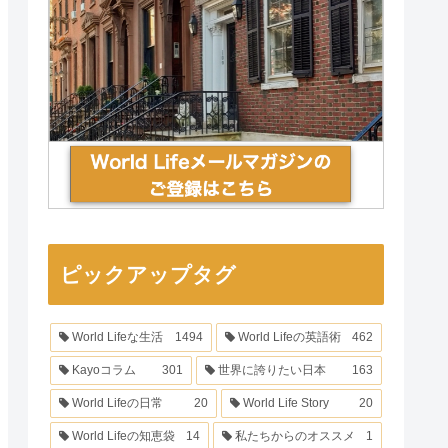
ピックアップタグ
World Lifeな生活
1494
World Lifeの英語術
462
Kayoコラム
301
世界に誇りたい日本
163
World Lifeの日常
20
World Life Story
20
World Lifeの知恵袋
14
私たちからのオススメ
1