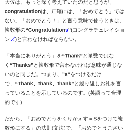
大佐は、もっと深く考えていたのだと思うが、
congratulation
は、正確には、「おめでとう」では
ない。「おめでとう！」と言う意味で使うときは、
複数形の
“Congratulation
s
”
(コングラチュレイショ
ン
ズ
)と言わなければならない。
「本当にありがとう」を
“Thank”
と単数ではな
く
“Thanks”
と複数形で言わなければ意味が通じな
いのと同じだ。つまり、
”s”
をつけるだけ
で、
“Thank、thank、thank”
と繰り返しお礼を言
っていることを示しているのです。(英語って合理
的です)
だから、「おめでとうをくりかえす＝Sをつけて複
数形にする」の法則(文法)で、「おめでとうござい