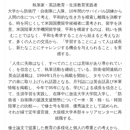
執筆家・英語教育・生涯教育実践者
大学から防衛庁・自衛隊に入隊。10年間のサバイバル訓練から
人間の生について考え、平和的な生き方を模索し離職を決断す
る。時を同じくして米国国費留学候補者に選考され、留学を決
意。米国陸軍大学機関留学後、平和を構築するのは、戦いを挑
むことではなく、平和を希求することから始まると考えなお
す。多くの人との交流から、「学習することによって人は成長
し、新たなことにチャレンジする機会を与えられること」を実
感する。
「人生に失敗はなく、すべてのことには意味があり導かれてい
く」を信念として、執筆活動を継続している。防衛省関連紙の
英会話連載は、1994年1月から掲載を開始し、タモリのトリビ
アの泉に取り上げられ話題となる。月刊誌には英会話及び米軍
情報を掲載し、今年で35年になる。学びによる成長を信念とし
て、生涯学習を実践し、在隊中に放送大学大学院入学し、「防
衛省・自衛隊の援護支援態勢についてー米・英・独・仏・韓国
陸軍との比較―」で修士号を取得、優秀論文として認められ、
それが縁で定年退官後、大規模大学本部キャリアセンターに再
就職する。
修士論文で提案した教育の多様化と個人の尊重との考えから、