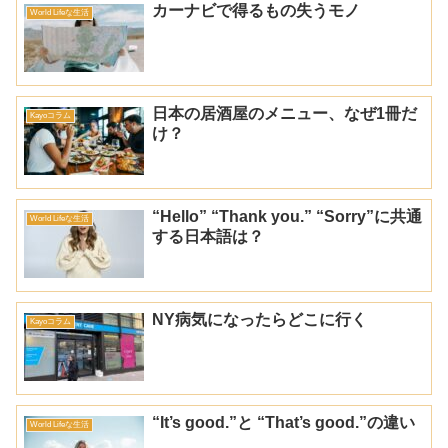
カーナビで得るもの失うモノ
World Lifeな生活
日本の居酒屋のメニュー、なぜ1冊だ
Kayoコラム
け？
“Hello” “Thank you.” “Sorry”に共通
World Lifeな生活
する日本語は？
NY病気になったらどこに行く
Kayoコラム
“It’s good.”と “That’s good.”の違い
World Lifeな生活