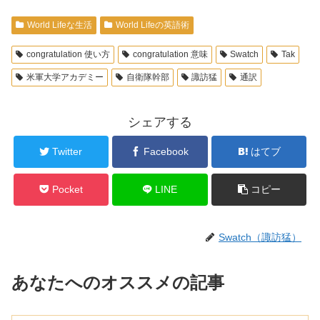
World Lifeな生活
World Lifeの英語術
congratulation 使い方
congratulation 意味
Swatch
Tak
米軍大学アカデミー
自衛隊幹部
諏訪猛
通訳
シェアする
Twitter
Facebook
はてブ
Pocket
LINE
コピー
Swatch（諏訪猛）
あなたへのオススメの記事