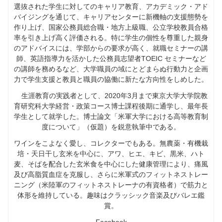
選抜された学生に対してのキャリア教育、アカデミック・アド
バイジングを通じて、キャリアセンターに新機軸の支援態勢を
作り上げ、国家公務員総合職・地方上級職、公立学校教員合格
率を引き上げ高く評価される。特に学生の個性を尊重した親身
のアドバイスには、学部からの要求が高く、就職セミナーの講
師、英語指導力を活かした公務員志望者TOEIC セミナーなど
の講師を務めるなど、大学職員の域にとどまらぬ行動力と企画
力で学生支援と教員と職員の協働に新たな方向性をしめした。
生涯教育の実践者として、2020年3月まで東京大学大学院教
育研究科大学経営・政策コース博士課程後期に通学し、最年長
学生として就学した。博士論文「米軍大学における高等教育制
度について」（仮題）を鋭意執筆中である。
ワインをこよなく愛し、コレクターでもある。無農薬・有機栽
培・天日干し玄米を中心に、アワ、ヒエ、キビ、黒米、ハト
麦、そばを配合した玄米食を中心にした健康管理により、痛風
及び高脂質血症を克服し、さらに米軍式のフィットネストレー
ニング（米陸軍のフィットネストレーナの有資格者）で筋力と
体形を維持している。趣味はクラッシック音楽及びバレエ鑑
賞。
Facebook