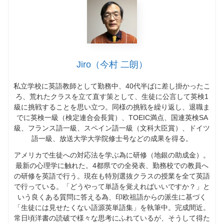
Jiro（今村 二朗）
私立学校に英語教師として勤務中、
40
代半ばに差し掛かったこ
ろ、荒れたクラスを立て直す策として、生徒に公言して英検
1
級に挑戦することを思い立つ。同様の挑戦を繰り返し、退職ま
でに英検一級（検定連合会長賞）、
TOEIC
満点、国連英検
SA
級、フランス語一級、スペイン語一級（文科大臣賞）、ドイツ
語一級、放送大学大学院修士号などの成果を得る。
アメリカで生徒への対応法を学ぶ為に研修（地銀の助成金）。
最新の心理学に触れた。
4
都県での全発表、勤務校での教員へ
の研修を英語で行う。現在も特別選抜クラスの授業を全て英語
で行っている。「どうやって単語を覚えればいいですか？」と
いう良くある質問に答える為、印欧祖語からの派生に基づく
「生徒には見せたくない語源英単語集」を執筆中。完成間近。
常日頃洋書の読破で様々な思考にふれているが、そうして得た