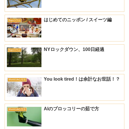
はじめてのニッポン / スイーツ編
Kayoコラム
NYロックダウン、100日経過
Kayoコラム
You look tired！は余計なお世話！？
World Lifeな生活
AIのブロッコリーの茹で方
World Lifeな生活