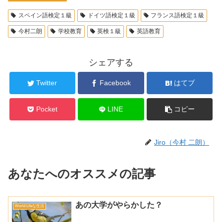
スペイン語検定１級
ドイツ語検定１級
フランス語検定１級
今村二朗
学校教育
英検１級
英語教育
シェアする
Twitter
Facebook
はてブ
Pocket
LINE
コピー
Jiro（今村 二朗）
あなたへのオススメの記事
あの大学がやらかした？
World Lifeな生活