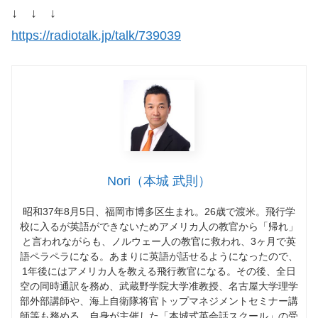
↓ ↓ ↓
https://radiotalk.jp/talk/739039
Nori（本城 武則）
昭和37年8月5日、福岡市博多区生まれ。26歳で渡米。飛行学
校に入るが英語ができないためアメリカ人の教官から「帰れ」
と言われながらも、ノルウェー人の教官に救われ、3ヶ月で英
語ペラペラになる。あまりに英語が話せるようになったので、
1年後にはアメリカ人を教える飛行教官になる。その後、全日
空の同時通訳を務め、武蔵野学院大学准教授、名古屋大学理学
部外部講師や、海上自衛隊将官トップマネジメントセミナー講
師等も務める。自身が主催した「本城式英会話スクール」の受