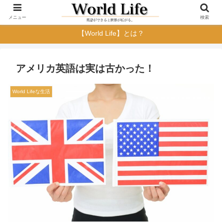
メニュー
検索
【World Life】とは？
アメリカ英語は実は古かった！
World Lifeな生活