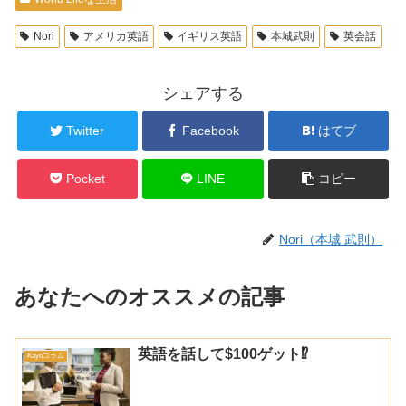
Nori
アメリカ英語
イギリス英語
本城武則
英会話
シェアする
Twitter
Facebook
はてブ
Pocket
LINE
コピー
Nori（本城 武則）
あなたへのオススメの記事
英語を話して$100ゲット⁉
Kayoコラム