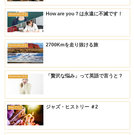
How are you？は永遠に不滅です！
World Lifeな生活
2700Kmを走り抜ける旅
World Lifeな生活
「贅沢な悩み」って英語で言うと？
World Lifeな生活
ジャズ・ヒストリー ＃2
Kayoコラム