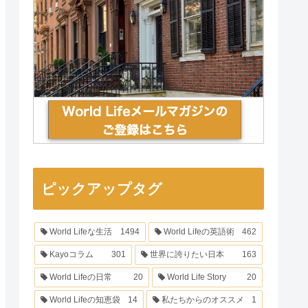
ピックアップタグ
World Lifeな生活
1494
World Lifeの英語術
462
Kayoコラム
301
世界に誇りたい日本
163
World Lifeの日常
20
World Life Story
20
World Lifeの知恵袋
14
私たちからのオススメ
1