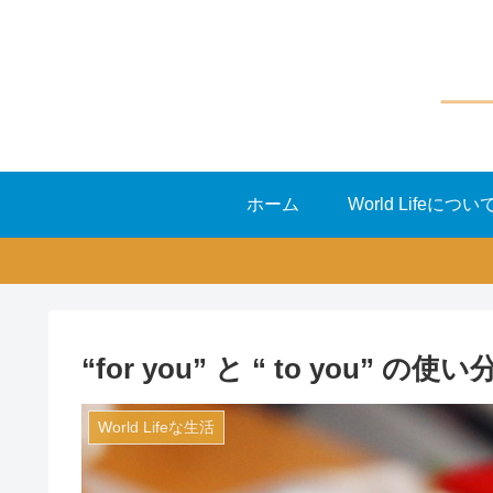
ホーム
World Lifeについ
“for you” と “ to you” の使
World Lifeな生活