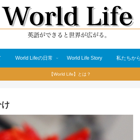
て
World Lifeの日常
World Life Story
私たちか
【World Life】とは？
い分け