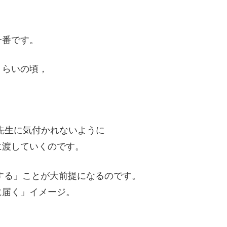
？
一番です。
くらいの頃，
。
り，先生に気付かれないように
に渡していくのです。
する」ことが大前提になるのです。
に届く」イメージ。