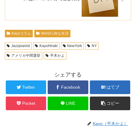
Kayoコラム
World Lifeな生活
Jazzpianist
KayoHiraki
NewYork
NY
アメリカ中間選挙
平木かよ
シェアする
Twitter
Facebook
はてブ
Pocket
LINE
コピー
Kayo（平木かよ）