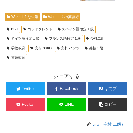
World Lifeな生活
World Lifeの英語術
BGT
ゴッドタレント
スペイン語検定１級
ドイツ語検定１級
フランス語検定１級
今村二朗
学校教育
安村 pants
安村 パンツ
英検１級
英語教育
シェアする
Twitter
Facebook
はてブ
Pocket
LINE
コピー
Jiro（今村 二朗）