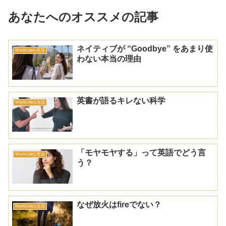
あなたへのオススメの記事
ネイティブが “Goodbye” をあまり使
World Lifeな生活
わない本当の理由
英書が語るキレない科学
World Lifeな生活
「モヤモヤする」って英語でどう言
World Lifeな生活
う？
なぜ放火はfireでない？
World Lifeな生活