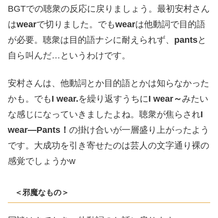
BGTでの聴衆の反応に戻りましょう。最初安村さん
は
wear
で切りました。でも
wear
は他動詞で目的語
が必要。聴衆は目的語ナシに耐えられず、
pants
と
自ら叫んだ…というわけです。
安村さんは、他動詞とか目的語とかは知らなかった
かも。でも
I wear.
を繰り返すうちに
I wear～
みたい
な感じになっていきましたよね。聴衆が焦らされ
I
wear―Pants！
の掛け合いが一層盛り上がったよう
です。大成功を引き寄せたのは芸人の文字通り裸の
感覚でしょうかw
＜邪魔なもの＞