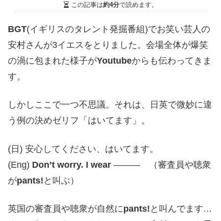
この記事は
約4分
で読めます。
BGT
(イギリスのタレント発掘番組)でお笑い芸人の
安村さんが3イエスをとりました。会場全体が爆笑
の渦に包まれた様子が
Youtube
からも伝わってきま
す。
しかしここで一つ不思議。それは、日英で微妙に違
う例の決めゼリフ「はいてます」。
(日) 安心してください、はいてます。
(Eng)
Don’t worry. I wear
――― （審査員や聴衆
が
pants!
と叫ぶ）
英国の審査員や聴衆が自然に
pants!
と叫んでます…