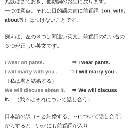
冗談はさておき、他動詞のお話に戻ります。
一つ注意点。それは目的語の前に前置詞（
on, with,
about
等）はつけないことです。
例えば、左の３つは間違い英文。前置詞のない右の
３つが正しい英文です。
I wear
on
pants.
⇒ I wear pants.
I will marry
with
you .
⇒ I will marry you .
（私は君と結婚する）
We will discuss
about
it.
⇒ We will discuss
it.
（我々はそれについて話し合う）
日本語の訳（～と結婚する、～について話し合う）
からすると、いかにも前置詞が入り