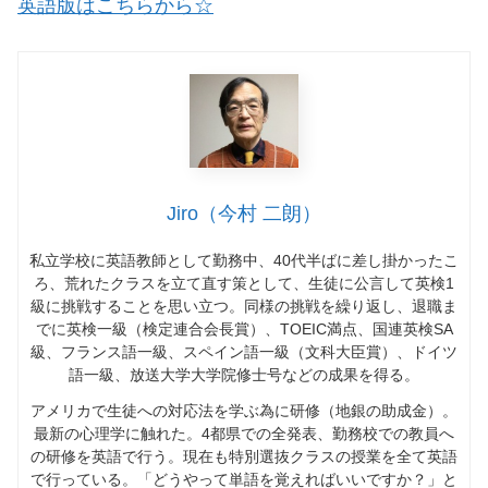
英語版はこちらから☆
Jiro（今村 二朗）
私立学校に英語教師として勤務中、
40
代半ばに差し掛かったこ
ろ、荒れたクラスを立て直す策として、生徒に公言して英検
1
級に挑戦することを思い立つ。同様の挑戦を繰り返し、退職ま
でに英検一級（検定連合会長賞）、
TOEIC
満点、国連英検
SA
級、フランス語一級、スペイン語一級（文科大臣賞）、ドイツ
語一級、放送大学大学院修士号などの成果を得る。
アメリカで生徒への対応法を学ぶ為に研修（地銀の助成金）。
最新の心理学に触れた。
4
都県での全発表、勤務校での教員へ
の研修を英語で行う。現在も特別選抜クラスの授業を全て英語
で行っている。「どうやって単語を覚えればいいですか？」と