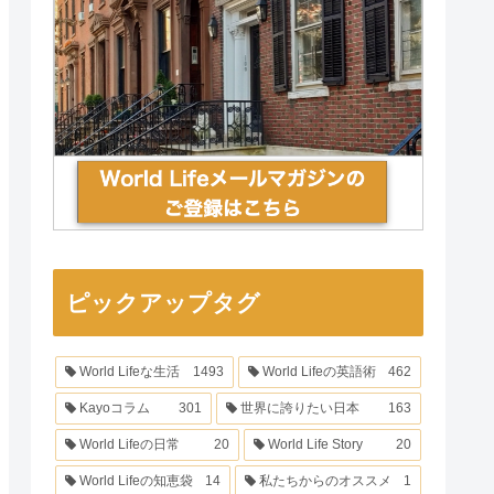
ピックアップタグ
World Lifeな生活
1493
World Lifeの英語術
462
Kayoコラム
301
世界に誇りたい日本
163
World Lifeの日常
20
World Life Story
20
World Lifeの知恵袋
14
私たちからのオススメ
1