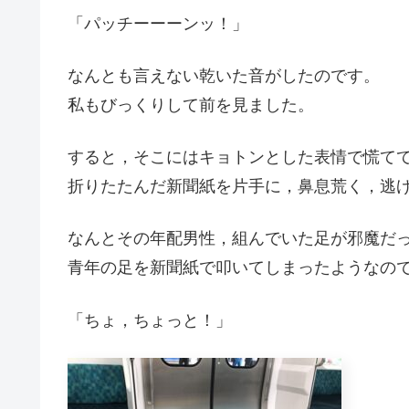
「パッチーーーンッ！」
なんとも言えない乾いた音がしたのです。
私もびっくりして前を見ました。
すると，そこにはキョトンとした表情で慌て
折りたたんだ新聞紙を片手に，鼻息荒く，逃
なんとその年配男性，組んでいた足が邪魔だ
青年の足を新聞紙で叩いてしまったようなの
「ちょ，ちょっと！」