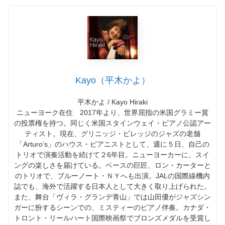
Kayo（平木かよ）
平木かよ / Kayo Hiraki
ニューヨーク在住 2017年より、世界屈指の米国グラミー賞
の投票権を持つ。同じく米国スタインウェイ・ピアノ公認アー
ティスト。現在、グリニッジ・ビレッジのジャズの老舗
「Arturo’s」のハウス・ピアニストとして、週に５日、自己の
トリオで演奏活動を続けて２6年目。ニューヨーカーに、スイ
ングの楽しさを届けている。ベースの巨匠、ロン・カーターと
のトリオで、ブルーノート・ＮＹへも出演。JALの国際線機内
誌でも、海外で活躍する日本人として大きく取り上げられた。
また、舞台「ヴィラ・グランデ青山」では山田優がジャズシン
ガーに扮するシーンでの、ミスティーのピアノ伴奏。カナダ・
トロント・リールハート国際映画祭でブロンズメダルを受賞し