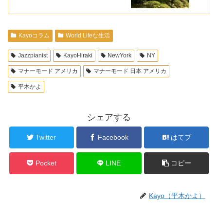
Kayoコラム
World Lifeな生活
Jazzpianist
KayoHiraki
NewYork
NY
マナーモード アメリカ
マナーモード 日本 アメリカ
平木かよ
シェアする
Twitter
Facebook
はてブ
Pocket
LINE
コピー
Kayo（平木かよ）