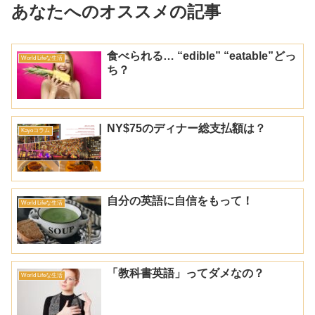
あなたへのオススメの記事
食べられる… “edible” “eatable”どっ
World Lifeな生活
ち？
NY$75のディナー総支払額は？
Kayoコラム
自分の英語に自信をもって！
World Lifeな生活
「教科書英語」ってダメなの？
World Lifeな生活