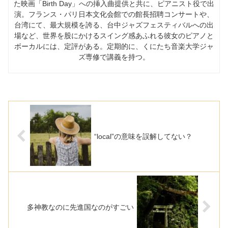
た映画「Birth Day」への挿入曲提供と共に、ピアニスト役で出
演。フランス・パリ日本文化会館での館長招聘コンサートや、
台湾にて、最大規模を誇る、台中ジャズフェスティバルへの出
場など、世界を股にかけるスイング感あふれる彼女のピアノと
ボーカルには、定評がある。定期的に、くにたち音楽大学ジャ
ズ専修で講義を持つ。
“local”の意味を誤解してない？
多神教なのに先進国なのがすごい