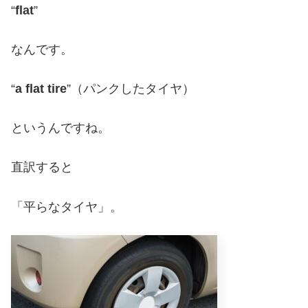
“
flat
”
なんです。
“
a flat tire
”（パンクしたタイヤ）
というんですね。
直訳すると
「平らなタイヤ」。