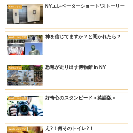
NYエレベーターショート³ストーリー
Kayoコラム
神を信じてますか？と聞かれたら？
World Lifeな生活
恐竜が走り出す博物館 in NY
Kayoコラム
好奇心のスタンピード＜英語版＞
World Lifeな生活
え?！何そのトイレ?！
World Lifeな生活