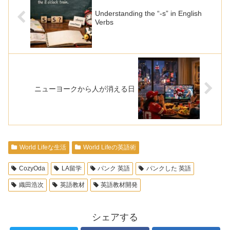
Understanding the “-s” in English
Verbs
ニューヨークから人が消える日
World Lifeな生活
World Lifeの英語術
CozyOda
LA留学
パンク 英語
パンクした 英語
織田浩次
英語教材
英語教材開発
シェアする