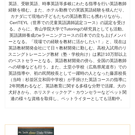
英語、受験英語、時事英語等多岐にわたる指導を行い英語教師
経験を積む。また、ホテル勤務での実践英語経験を積んだり、
カナダにて現地の子どもたちの英語教育にも携わりながら、
CertTEYL（世界での児童英語講師認定コース）の認定を受け
る。さらに、青山学院大学でTutoringの研究員としても活動。
英語講師養成のeラーニングコースの日本での立ち上げメンバ
ーとなる。「現場での経験を教材に活かしたい！」と、現在は
英語教材開発会社にて日々教材開発に勤しむ。高校入試用のリ
スニングトレーニング教材（塾・学校向け）は累計10万部以上
のベストセラーとなる。英語教材開発の傍ら、全国の英語教師
への研修なども行う。また、土堂小学校（広島県尾道市）での
英語指導や、初の民間校長として一躍時の人となった藤原校長
（当時：杉並区立和田中学校）が手掛けた英語コースの指導に
2年間携わるなど、英語教育に関する多様な分野で活躍。大の
犬好きから、ホリスティックケア・カウンセラーなどペット関
連の様々な資格を取得し、ペットライターとしても活動中。