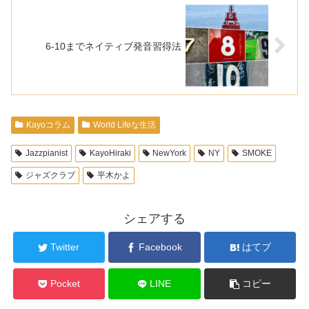
6-10までネイティブ発音習得法
Kayoコラム
World Lifeな生活
Jazzpianist
KayoHiraki
NewYork
NY
SMOKE
ジャズクラブ
平木かよ
シェアする
Twitter
Facebook
はてブ
Pocket
LINE
コピー