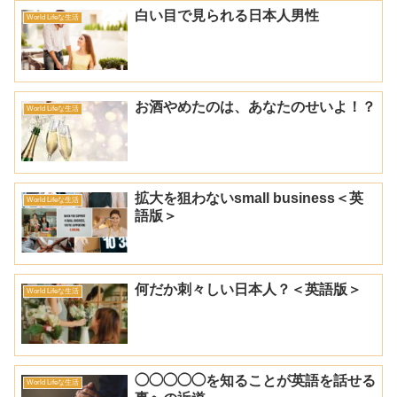
白い目で見られる日本人男性
World Lifeな生活
お酒やめたのは、あなたのせいよ！？
World Lifeな生活
拡大を狙わないsmall business＜英
World Lifeな生活
語版＞
何だか刺々しい日本人？＜英語版＞
World Lifeな生活
◯◯◯◯◯を知ることが英語を話せる
World Lifeな生活