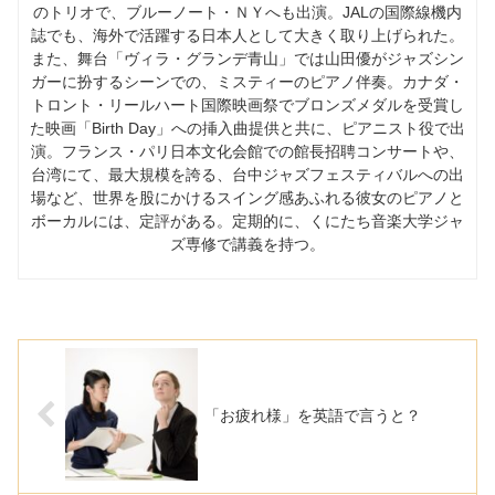
のトリオで、ブルーノート・ＮＹへも出演。JALの国際線機内
誌でも、海外で活躍する日本人として大きく取り上げられた。
また、舞台「ヴィラ・グランデ青山」では山田優がジャズシン
ガーに扮するシーンでの、ミスティーのピアノ伴奏。カナダ・
トロント・リールハート国際映画祭でブロンズメダルを受賞し
た映画「Birth Day」への挿入曲提供と共に、ピアニスト役で出
演。フランス・パリ日本文化会館での館長招聘コンサートや、
台湾にて、最大規模を誇る、台中ジャズフェスティバルへの出
場など、世界を股にかけるスイング感あふれる彼女のピアノと
ボーカルには、定評がある。定期的に、くにたち音楽大学ジャ
ズ専修で講義を持つ。
「お疲れ様」を英語で言うと？